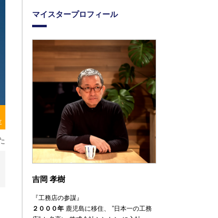
マイスタープロフィール
存
た
吉岡 孝樹
『工務店の参謀』
２０００年
鹿児島に移住、
”日本一の工務