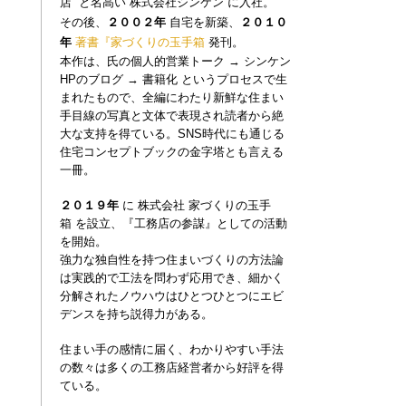
店”
と名高い
株式会社シンケン
に入社。
その後、
２００２年
自宅を新築、
２０１０
年
著書『家づくりの玉手
箱
発刊。
本作は、氏の個人的営業トーク
→
シンケン
HPのブログ
→
書籍化 というプロセスで生
まれたもので、全編にわたり新鮮な住まい
手目線の写真と文体で表現され読者から絶
大な支持を得ている。
SNS時代にも通じる
住宅コンセプトブックの金字塔とも言える
一冊。
家づくりの玉手
２０１９年
に
株式会社
箱
を設立、『工務店の参謀』としての活動
を開始。
強力な独自性を持つ住まいづくりの方法論
は実践的で工法を問わず応用でき、
細かく
分解されたノウハウはひとつひとつにエビ
デンスを持ち説得力がある。
住まい手の感情に届く、わかりやすい手法
の数々は多くの工務店経営者から好評を得
ている。