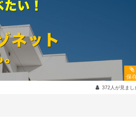
保
372人が見まし