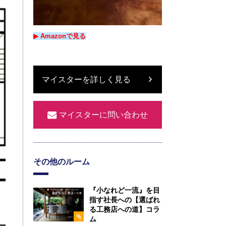
▶︎ Amazon
で
見る
マイスターを詳しく見る
マイスターに問い合わせ
その他のルーム
『小なれど一流』を目
指す社長への【選ばれ
る工務店への道】コラ
ム