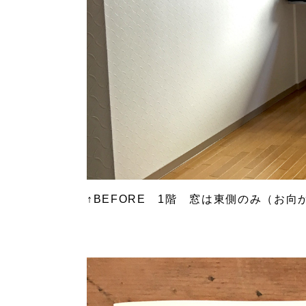
↑
BEFORE
1
階 窓は東側のみ（お向