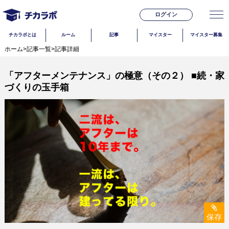
ログイン
チカラボとは
ルーム
記事
マイスター
マイスター募集
ホーム
>
記事一覧
>
記事詳細
「アフターメンテナンス」の極意（その２） ■続・家
づくりの玉手箱
保存