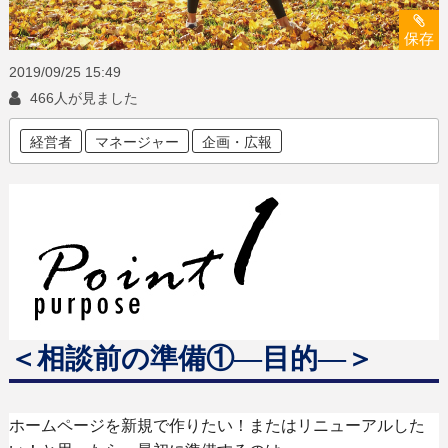
保存
2019/09/25
15:49
466人が見ました
経営者
マネージャー
企画・広報
＜相談前の準備
①
―
目的
―
＞
ホームページを新規で作りたい！またはリニューアルした