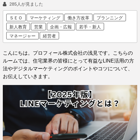
285人が見ました
ＳＥＯ
マーケティング
働き方改革
プランニング
新人教育
営業
企画・広報
若手・新人
マネージャー
経営者
こんにちは。プロフィール株式会社の浅見です。
こちらの
ルームでは、住宅業界の皆様にとって有益なLINE活用の方
法や
デジタルマーケティングのポイントやコツについて、
お伝えしていきます。