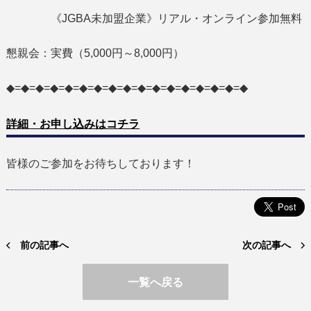
《JGBA未加盟企業》リアル・オンライン参加無料
懇親会：実費（5,000円～8,000円）
◆=◆=◆=◆=◆=◆=◆=◆=◆=◆=◆=◆=◆=◆=◆=◆=◆
詳細・お申し込みはコチラ
皆様のご参加をお待ちしております！
前の記事へ
次の記事へ
一覧へ戻る