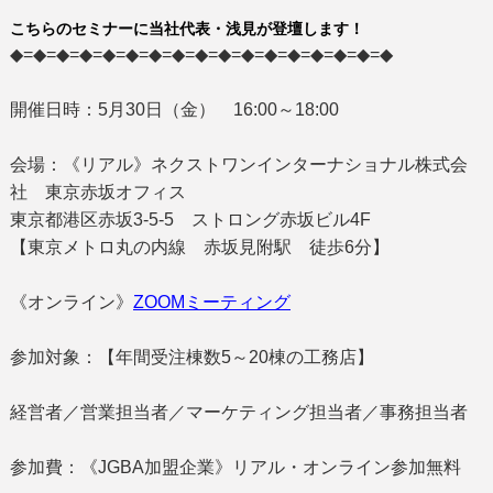
こちらのセミナーに当社代表・浅見が登壇します！
◆=◆=◆=◆=◆=◆=◆=◆=◆=◆=◆=◆=◆=◆=◆=◆=◆
開催日時：5月30日（金） 16:00～18:00
会場：《リアル》ネクストワンインターナショナル株式会
社 東京赤坂オフィス
東京都港区赤坂3-5-5 ストロング赤坂ビル4F
【東京メトロ丸の内線 赤坂見附駅 徒歩6分】
《オンライン》
ZOOMミーティング
参加対象：【年間受注棟数5～20棟の工務店】
経営者／営業担当者／マーケティング担当者／事務担当者
参加費：《JGBA加盟企業》リアル・オンライン参加無料