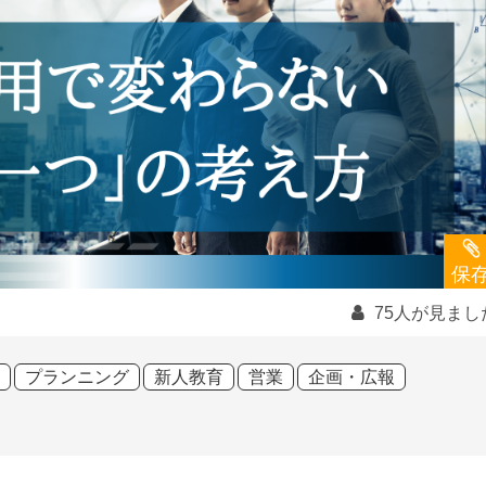
保
75人が見まし
プランニング
新人教育
営業
企画・広報