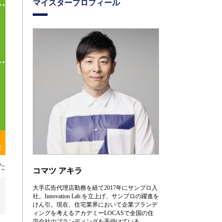
マイスタープロフィール
存
た
コマツ アキラ
大手広告代理店勤務を経て
2017
年にサンプロ入
社。
Innovation Lab.
を立上げ、サンプロの躍進を
けん引。現在、住宅業界において企業ブランデ
ィングを考えるアカデミー
LOCAS
で全国の住
宅会社のブランディングを手掛けている。