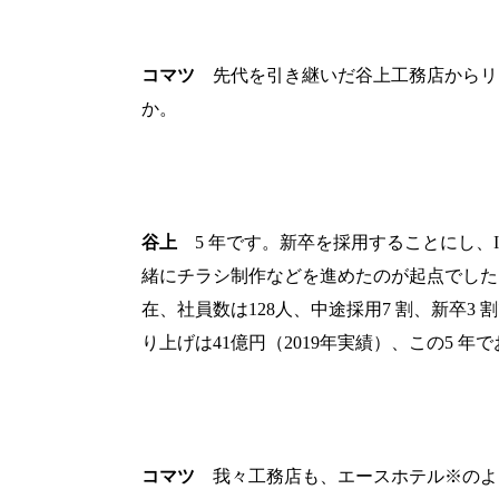
コマツ
先代を引き継いだ谷上工務店からリ
か。
谷上
5
年です。新卒を採用することにし、
緒にチラシ制作などを進めたのが起点でした
在、社員数は
128
人、中途採用
7
割、新卒
3
割
り上げは
41
億円（
2019
年実績）、この
5
年で
コマツ
我々工務店も、エースホテル※のよ