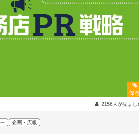
保
2156人が見まし
ー
企画・広報