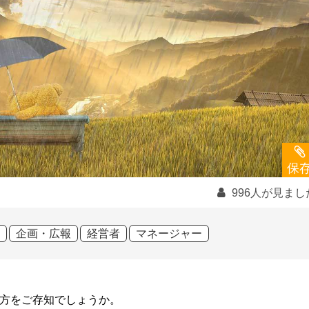
保
996人が見まし
企画・広報
経営者
マネージャー
方をご存知でしょうか。