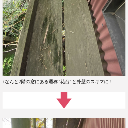
↑
なんと
2
階の窓にある通称
“
花台
”
と外壁のスキマに！