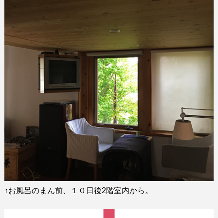
↑
お風呂のまん前、１０日後
2
階室内から。