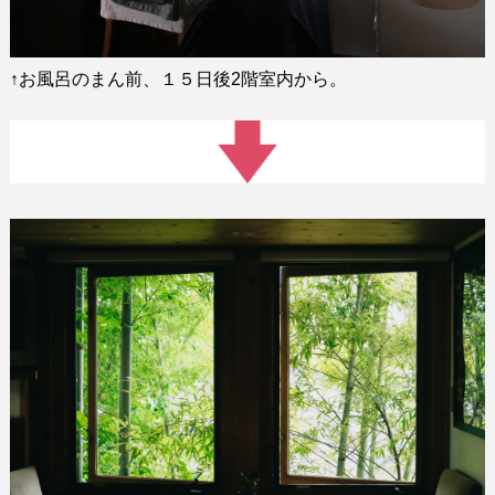
↑
お風呂のまん前、１５日後
2
階室内から。