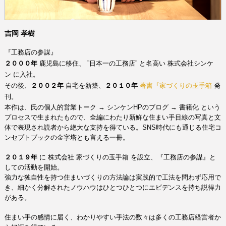
吉岡 孝樹
『工務店の参謀』
２０００年
鹿児島に移住、
”日本一の工務店”
と名高い
株式会社シンケ
ン
に入社。
その後、
２００２年
自宅を新築、
２０１０年
著書『家づくりの玉手
箱
発
刊。
本作は、氏の個人的営業トーク
→
シンケンHPのブログ
→
書籍化 という
プロセスで生まれたもので、全編にわたり新鮮な住まい手目線の写真と文
体で表現され読者から絶大な支持を得ている。
SNS時代にも通じる住宅コ
ンセプトブックの金字塔とも言える一冊。
家づくりの玉手箱
を設立、『工務店の参謀』と
２０１９年
に
株式会社
しての活動を開始。
強力な独自性を持つ住まいづくりの方法論は実践的で工法を問わず応用で
き、
細かく分解されたノウハウはひとつひとつにエビデンスを持ち説得力
がある。
住まい手の感情に届く、わかりやすい手法の数々は多くの工務店経営者か