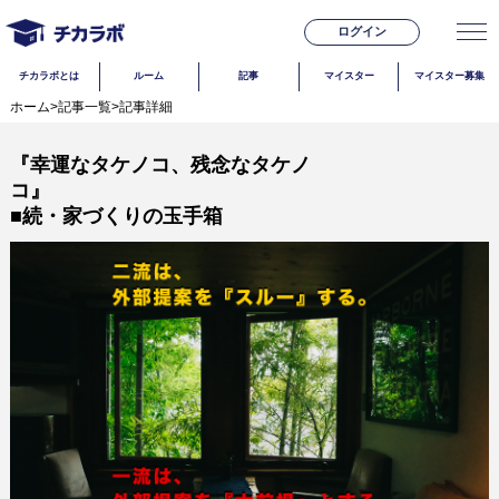
ログイン
チカラボとは
ルーム
記事
マイスター
マイスター募集
ホーム
>
記事一覧
>
記事詳細
『幸運なタケノコ、残念なタケノ
コ
■続・家づくりの玉手箱