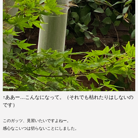
↑
ああー
…
こんなになって。（それでも枯れたりはしないの
です）
このガッツ、見習いたいですよねー。
感心なこいつは切らないことにしました。