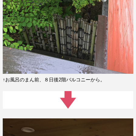
↑
お風呂のまん前、８日後
2
階バルコニーから。