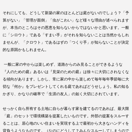
それにしても、どうして新築の家のほとんどは庭がないのでしょう？「予
算がない」「管理が面倒」「虫がこわい」など様々な理由が述べられます
が、本当のところはその恩恵を知らないからではないかと思います。一般
に「シロウト」である「すまい手」がそれを知らないことは当然かもしれ
ませんが、「クロウト」であるはずの「つくり手」が知らないことが決定
的な原因かもしれません。
一般に家の中からは楽しめず、道路からのみ見ることができるような
『人のための庭』あるいは『見栄のための庭』は徐々に大切にされなくな
る傾向があります。しかし、常に家の中から楽しめて毎年毎年季節毎に大
切な『何か』をプレゼントしてくれる庭であればどうせしょう。私の知る
かぎり、かなりの確率で「生涯の友人」の如く大切にされています。
せっかく自ら所有する土地に自らが暮らす家を建てるのであれば、最大限
「庭」のセットで環境構築を提案したいものです。外部の提案をスルーす
ることは、居心地のいい住まいを実現する上で最初から大きなハンディを
背負うようなものです。（なのにどうして？みんなスルーしてしまうので