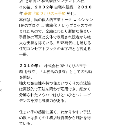
店”
と名高い
株式会社シンケン
に入社。
その後、
２００２年
自宅を新築、
２０１０
年
著書『家づくりの玉手
箱
発刊。
本作は、氏の個人的営業トーク
→
シンケン
HPのブログ
→
書籍化 というプロセスで生
まれたもので、全編にわたり新鮮な住まい
手目線の写真と文体で表現され読者から絶
大な支持を得ている。
SNS時代にも通じる
住宅コンセプトブックの金字塔とも言える
一冊。
家づくりの玉手
２０１９年
に
株式会社
箱
を設立、『工務店の参謀』としての活動
を開始。
き
強力な独自性を持つ住まいづくりの方法論
は実践的で工法を問わず応用でき、
細かく
が
分解されたノウハウはひとつひとつにエビ
デンスを持ち説得力がある。
住まい手の感情に届く、わかりやすい手法
因
の数々は多くの工務店経営者から好評を得
ている。