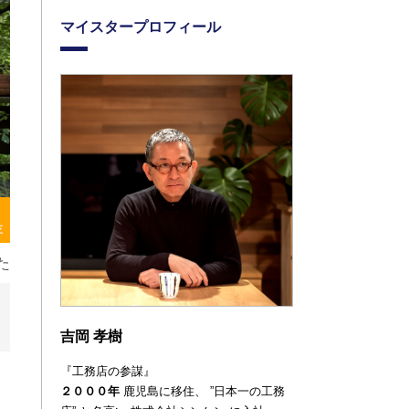
マイスタープロフィール
存
た
吉岡 孝樹
『工務店の参謀』
２０００年
鹿児島に移住、
”日本一の工務