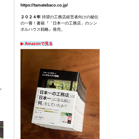
https://tamatebaco.co.jp/
２０２４年
待望の工務店経営者向けの秘伝
の一冊！
書籍『「日本一の工務店」のシン
ボルハウス戦略』発売。
▶︎ Amazon
で
見る
ル