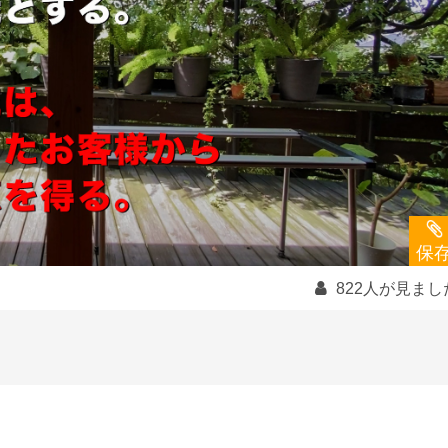
保
822人が見まし