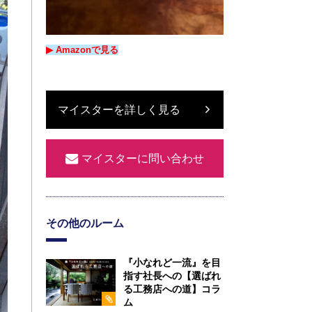
▶︎ Amazon
で
見る
マイスターを詳しく見る
マイスターに問い合わせ
その他のルーム
『小なれど一流』を目
指す社長への【選ばれ
る工務店への道】コラ
ム