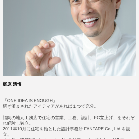
梶原 清悟
ONE IDEA IS ENOUGH
「
」
研ぎ澄まされたアイディアがあれば１つで充分。
FC
福岡の地元工務店で住宅の営業、工務、設計、
立上げ、をそれぞ
れ経験し独立。
2011
10
FANFARE Co., Ltd.
年
月に住宅を軸とした設計事務所
を設
立。