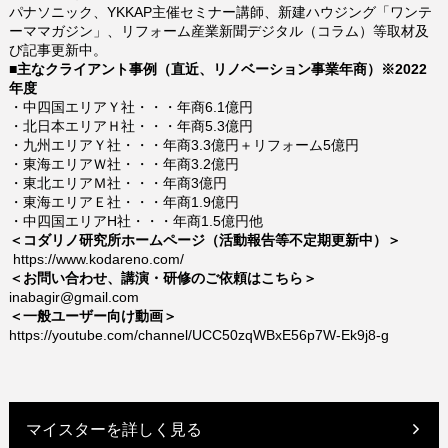
パナソニック、YKKAP主催セミナー講師、新建ハウジング「ワンテ
ーママガジン」、リフォーム産業新聞デジタル（コラム）等取材及
び記事更新中。
■主なクライアント事例（直近、リノベーション事業年商）※2022
年度
・中四国エリアＹ社・・・年商6.1
億円
・北日本エリアＨ社・・・年商
5.3
億円
・九州エリアＹ社・・・年商3.3
億円＋リフォーム5億円
・東海エリアＷ社・・・年商
3.2
億円
・東北エリアＭ社・・・年商3
億円
・東海エリアＥ社・・・年商1.9
億円
・中四国エリアH社・・・年商1.5億円他
＜コダリノ研究所ホームページ（活動報告等不定期更新中）＞
https://www.kodareno.com/
＜お問い合わせ、講演・研修のご
依頼はこちら＞
inabagir@gmail.com
＜一般ユーザー向け動画＞
https://youtube.com/channel/UCC50zqWBxE56p7W-Ek9j8-g
マイスターを詳しく見る