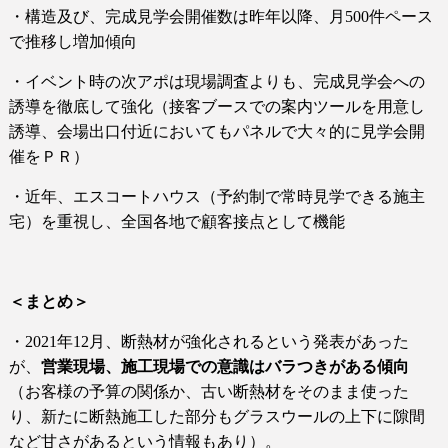
・構造及び、完成見学会開催数は昨年以降、月
500
件ペース
で推移し増加傾向
・イベント時の次アポは現場調査よりも、完成見学会への
誘導を徹底して強化（接客ブースでの案内ツールを用意し
誘導、会場出口付近においてもパネルで大々的に見学会開
催をＰＲ）
・近年、エスコートハウス（予約制で常時見学できる施主
宅）を重視し、全国各地で顧客接点として機能
＜まとめ＞
・2021年12月、断熱材が強化されるという発表があった
が、
営業現場、施工現場での意識はバラつきがある傾向
（お客様の予算の関係か、古い断熱材をそのまま使った
り、新たに断熱施工した部分もグラスウールの上下に隙間
など甘さがあるという情報もあり）。