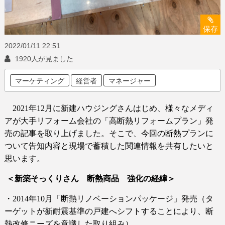
保存
2022/01/11
22:51
1920人が見ました
マーケティング
経営者
マネージャー
2021
年
12
月に新建ハウジングさんはじめ、様々なメディ
アが大手リフォーム会社の「高断熱リフォームプラン」発
売の記事を取り上げました。そこで、今回の断熱プランに
ついて告知内容と現場で蓄積した関連情報を共有したいと
思います。
＜新築そっくりさん
断熱商品 強化の経緯＞
・
2014
年
10
月「断熱リノベーションパッケージ」発売（タ
ーゲットが新耐震基準の戸建へシフトすることにより、断
熱改修ニーズを意識した取り組み）