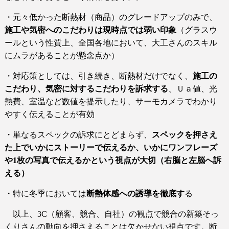
・元々低かった断熱材（商品）のグレードアップのみで、
施工や気密へのこだわりは現時点では弱い印象
（グラスウ
ールという性質上、全国各地において、大工さんのスキル
にムラがあることが懸念点か）
・対応策としては、引き続き、断熱材だけでなく、
施工の
こだわり、気密に対するこだわりを訴求する
、Ｕａ値、光
熱費、室温など数値を提示したり、サーモカメラでわかり
やすく伝えることが有効
・単なるスペックの訴求にとどまらず、
スペックを押さえ
た上でいかにストーリーで伝えるか、いかにワンフレーズ
や
1
枚の写真で伝えるかという視点が大切（右脳と左脳へ訴
える）
・特に冬季においては
断熱体感への誘導を徹底す
る
以上、
3C
（顧客、競合、自社）の観点で競合の新築そっ
くりさんの動向を押さえることは欠かせない視点です。断