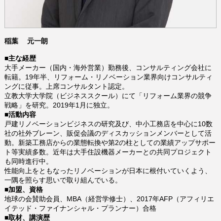
稲葉 元一朗
■主な経歴
大手メーカー（国内・海外営業）勤務後、
コンサルティング会社に
転籍。19年半、リフォーム・リノベーション業界向けコンサルティ
ングに従事。上席コンサルタント認定。
立教大学大学院（ビジネススクール）にて「リフォーム業界の競争
戦略」を研究。
2019
年
1
月に独立。
■活動内容
戸建リノベーションビジネスの研究及び、中小工務店を中心に10数
社の社外ブレーン、販促会議のディスカッションメンバーとして活
動。新築工務店からの業態転換や第2の柱としての業績アップサポー
ト等実績多数。近年は大手住設機器メーカーとの共同プロジェクト
も同時進行中。
性能向上をともなったリノベーションが日本に根付いていくよう、
一隅を照らす思いで取り組んでいる。
■加盟、資格
地球の会賛助会員
MBA
（経営学修士）、2017年AFP（アフィリエ
​、
イテッド・ファイナンシャル・プランナー）合格
■取材、講演歴