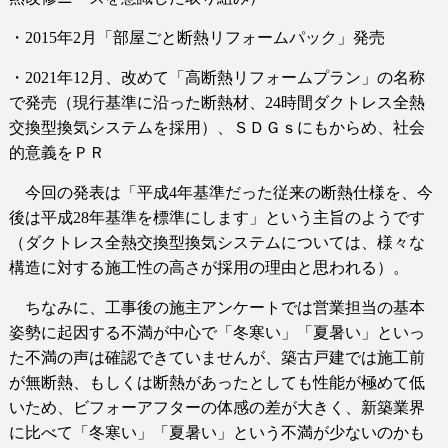
・
2015
年
2
月「部屋ごと断熱リフォームパック」発売
・
2021
年
12
月、改めて「高断熱リフォームプラン」の名称
で発売（現行基準に沿った断熱材、
24
時間ダクトレス全熱
交換型換気システムを採用）、ＳＤＧｓにもからめ、社会
的意義をＰＲ
今回の発表は「平成
4
年基準だった従来の断熱仕様を、今
後は平成
28
年基準を標準にします」という主旨のようです
（ダクトレス全熱交換型換気システムについては、様々な
構造に対する施工性の高さが採用の理由と思われる）。
ちなみに、工事後の施主アンケートでは営業担当の基本
姿勢に起因する不満が中心で「冬寒い」「夏暑い」といっ
た不満の声は確認できていませんが、築古戸建では施工前
が無断熱、もしくは断熱があったとしても性能が極めて低
いため、ビフォーアフターの体感の差が大きく、新築業界
に比べて「冬寒い」「夏暑い」という不満が少ないのかも