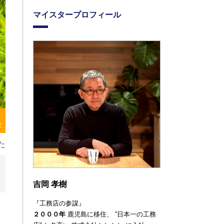
マイスタープロフィール
存
た
吉岡 孝樹
『工務店の参謀』
２０００年
鹿児島に移住、
”日本一の工務