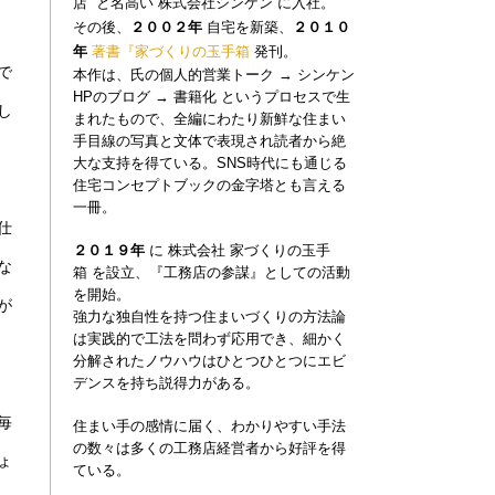
店”
と名高い
株式会社シンケン
に入社。
その後、
２００２年
自宅を新築、
２０１０
年
著書『家づくりの玉手
箱
発刊。
で
本作は、氏の個人的営業トーク
→
シンケン
HPのブログ
→
書籍化 というプロセスで生
し
まれたもので、全編にわたり新鮮な住まい
手目線の写真と文体で表現され読者から絶
大な支持を得ている。
SNS時代にも通じる
住宅コンセプトブックの金字塔とも言える
一冊。
仕
家づくりの玉手
２０１９年
に
株式会社
な
箱
を設立、『工務店の参謀』としての活動
を開始。
が
強力な独自性を持つ住まいづくりの方法論
は実践的で工法を問わず応用でき、
細かく
分解されたノウハウはひとつひとつにエビ
デンスを持ち説得力がある。
毎
住まい手の感情に届く、わかりやすい手法
の数々は多くの工務店経営者から好評を得
ょ
ている。