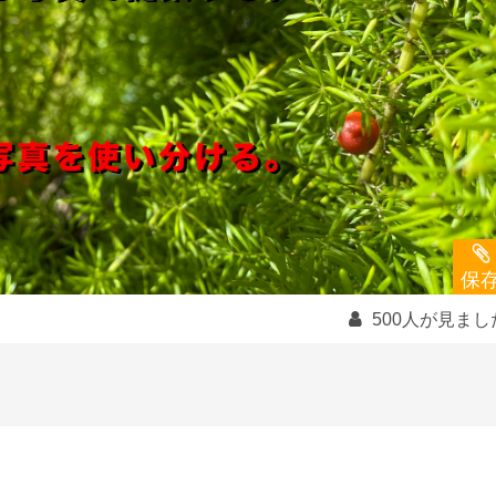
保
500人が見まし