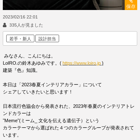
保存
2023/02/16
22:01
335人が見ました
若手・新人
設計担当
みなさん、こんにちは。
LoIRO.
の鈴木あゆみです。
(
https://www.loiro.jp
)
建築『色』知識。
本日は「
2023
春夏インテリアカラー」について
シェアしていきたいと思います！
日本流行色協会から発表された、
2023
年春夏のインテリアトレ
ンドカラーは
"Meme"(
ミーム
_
文化を伝える遺伝子）という
カラーテーマから選ばれた４つのカラーグループが発表されて
います。