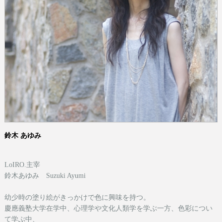
鈴木 あゆみ
LoIRO.主宰
鈴木あゆみ Suzuki Ayumi
幼少時の塗り絵がきっかけで色に興味を持つ。
慶應義塾大学在学中、心理学や文化人類学を学ぶ一方、色彩につい
て学ぶ中、