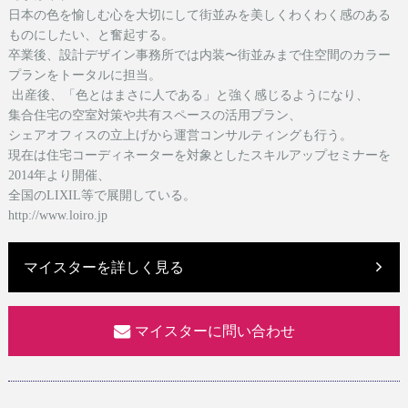
日本の色を愉しむ心を大切にして街並みを美しくわくわく感のある
ものにしたい、と奮起する。
卒業後、設計デザイン事務所では内装〜街並みまで住空間のカラー
プランをトータルに担当。
出産後、「色とはまさに人である」と強く感じるようになり、
集合住宅の空室対策や共有スペースの活用プラン、
シェアオフィスの立上げから運営コンサルティングも行う。
現在は
住宅コーディネーターを対象としたスキルアップセミナーを
2014年より開催、
全国のLIXIL等で展開している。
http://www.loiro.jp
マイスターを詳しく見る
マイスターに問い合わせ