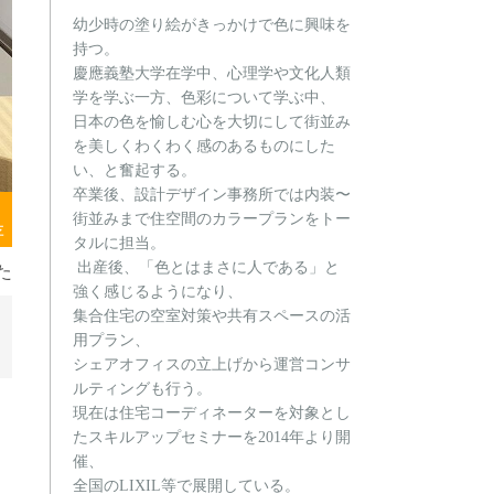
幼少時の塗り絵がきっかけで色に興味を
持つ。
慶應義塾大学在学中、心理学や文化人類
学を学ぶ一方、色彩について学ぶ中、
日本の色を愉しむ心を大切にして街並み
を美しくわくわく感のあるものにした
い、と奮起する。
卒業後、設計デザイン事務所では内装〜
街並みまで住空間のカラープランをトー
存
タルに担当。
出産後、「色とはまさに人である」と
た
強く感じるようになり、
集合住宅の空室対策や共有スペースの活
用プラン、
シェアオフィスの立上げから運営コンサ
ルティングも行う。
現在は
住宅コーディネーターを対象とし
たスキルアップセミナーを2014年より開
催、
全国のLIXIL等で展開している。