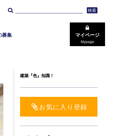
検索
の募集
マイページ
Mypage
建築『色』知識！
お気に入り登録