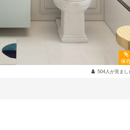
保
504人が見まし