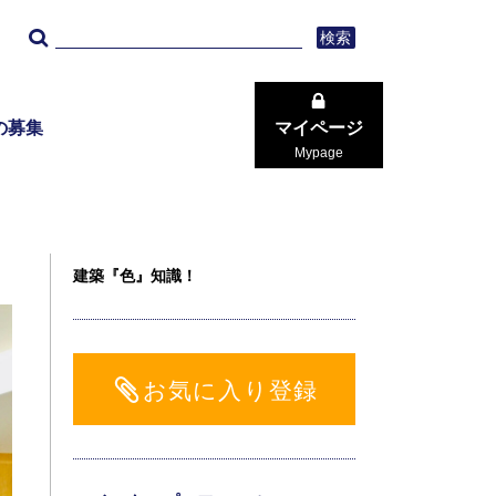
検索
の募集
マイページ
Mypage
建築『色』知識！
お気に入り登録