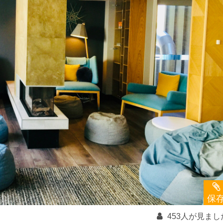
保
453人が見まし