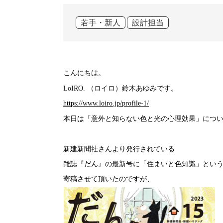
若手・新人
設計担当
こんにちは。
（ロイロ）鈴木あゆみです。
LoIRO.
https://www.loiro.jp/profile-1/
本日は「意外と知らない色と光の心理効果」につ
新建新聞社さんより発行されている
雑誌『だん』の最新号に「住まいと色知識」とい
寄稿させて頂いたのですが、