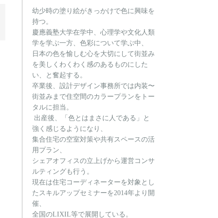
幼少時の塗り絵がきっかけで色に興味を
持つ。
慶應義塾大学在学中、心理学や文化人類
学を学ぶ一方、色彩について学ぶ中、
日本の色を愉しむ心を大切にして街並み
を美しくわくわく感のあるものにした
い、と奮起する。
卒業後、設計デザイン事務所では内装〜
街並みまで住空間のカラープランをトー
タルに担当。
出産後、「色とはまさに人である」と
強く感じるようになり、
集合住宅の空室対策や共有スペースの活
用プラン、
シェアオフィスの立上げから運営コンサ
ルティングも行う。
現在は
住宅コーディネーターを対象とし
たスキルアップセミナーを2014年より開
催、
全国のLIXIL等で展開している。