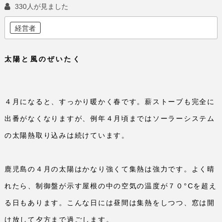
330人が見ました
経営者
太陽と風のぜいたく
４月になると、すっかり暖かく春です。薪ストーブも完全に
出番がなくなりますが、例年４月頃まではソーラーシステム
の太陽熱取り込みは続けています。
鹿児島の４月の太陽はかなり強くて集熱は強力です。よく晴
れたら、制御盤が示す屋根の中の空気の温度が７０°
C
を超え
る日もあります。こんな日には昼間は集熱をしつつ、窓は開
け放して夕方まで過ごします。