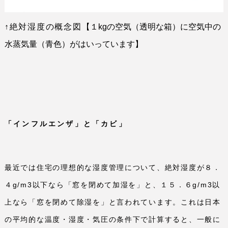
↑絶対湿度の概念図
【１
kg
の空気（透明な箱）に空気中の
水蒸気量（青色）がはいっています】
「インフルエンザ」と「カビ」
最近では住宅の理想的な湿度管理について、絶対湿度が８．
４
g/m3
以下なら「窓を閉めて加湿を」と、１５．６
g/m3
以
上なら「窓を閉めて除湿を」と言われています。これは日本
の平均的な温度・湿度・気圧の条件下で計算すると、一般に