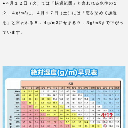
●４月１２日（火）では「快適範囲」と言われる水準の１
２．４
g/m3
に。４月１７日（土）には「窓を閉めて加湿
を」と言われる８．４
g/m3
にせまる９．３
g/m3
まで下がっ
ています。