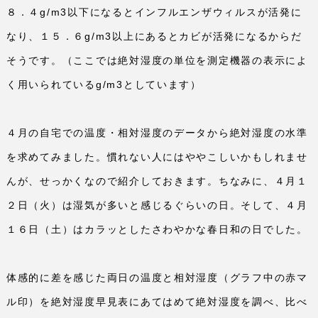
８．４
g/m3
以下になるとインフルエンザウィルスが活発に
なり、１５．６
g/m3
以上にあるとカビが活発になるからだ
そうです。（ここでは絶対湿度の単位を測定機器の表示によ
く用いられている
g/m3
としています）
４月の自宅での温度・相対湿度のデータから絶対湿度の水準
を求めてみました。慣れない人にはややこしいかもしれませ
んが、せっかくなので紹介しておきます。ちなみに、４月１
２日（火）は湿気が多いと感じるぐらいの日。そして、４月
１６日（土）はカラッとしたさわやかな春日和の日でした。
体感的に差を感じた両日の温度と相対湿度（グラフ中の赤マ
ル印）を絶対湿度早見表にあてはめて絶対湿度を調べ、比べ