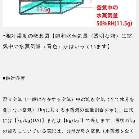
↑相対湿度の概念図【飽和水蒸気量（透明な箱）に空
気中の水蒸気量（青色）がはいっています】
■絶対湿度
湿り空気（一般に存在する空気）中の乾き空気（全て水分を
含まない空気）
1kg
に対する水蒸気の重量割合を示し、正式
には【
kg/kg(DA)
】または【
kg/kg
’】で表します。最後の
kg
の後ろについている表記は、分母が乾き空気（水蒸気を全く