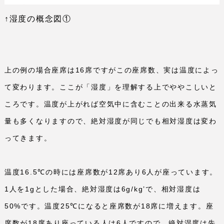
↑湿度の概念図①
上の例の場合座席は
16
席ですがこの座席数、実は温度によっ
て変わります。ここが「湿度」を理解する上でややこしいと
ころです。温度が上がれば空気中に含むことの出来る水蒸気
量も多くなりますので、絶対湿度が同じでも相対湿度は変わ
ってきます。
温度
16.5
℃の時には座席数が
12
席あり
6
人が座っています。
1
人を
1g
とした場合、絶対湿度は
6g/kg
’で、相対湿度は
50%
です。温度
25
℃になると座席数が
18
席に増えます。座
席数が
18
席あり座っている人は
6
人ですので、絶対湿度は先