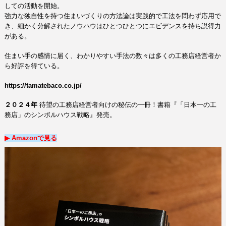
しての活動を開始。
強力な独自性を持つ住まいづくりの方法論は実践的で工法を問わず応用で
き、
細かく分解されたノウハウはひとつひとつにエビデンスを持ち説得力
がある。
住まい手の感情に届く、わかりやすい手法の数々は多くの工務店経営者か
ら好評を得ている。
https://tamatebaco.co.jp/
２０２４年
待望の工務店経営者向けの秘伝の一冊！
書籍『「日本一の工
務店」のシンボルハウス戦略』発売。
▶︎ Amazon
で
見る