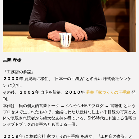
吉岡 孝樹
『工務店の参謀』
２０００年
鹿児島に移住、
”日本一の工務店”
と名高い
株式会社シンケ
ン
に入社。
その後、
２００２年
自宅を新築、
２０１０年
著書『家づくりの玉手
箱
発
刊。
本作は、氏の個人的営業トーク
→
シンケンHPのブログ
→
書籍化 という
プロセスで生まれたもので、全編にわたり新鮮な住まい手目線の写真と文
体で表現され読者から絶大な支持を得ている。
SNS時代にも通じる住宅コ
ンセプトブックの金字塔とも言える一冊。
家づくりの玉手箱
を設立、『工務店の参謀』と
２０１９年
に
株式会社