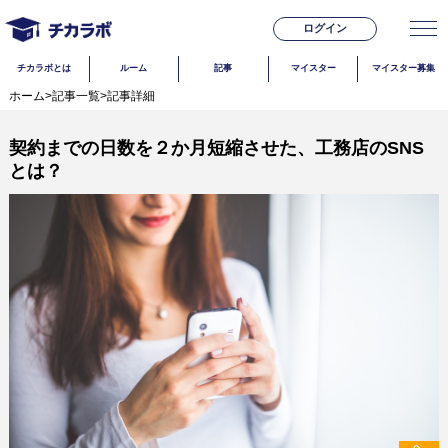
ログイン
チカラボとは
ルーム
記事
マイスター
マイスター募集
ホーム
>
記事一覧
>
記事詳細
契約までの日数を２か月短縮させた、工務店のSNS
とは？