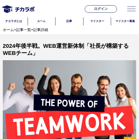
ログイン
チカラボとは
ルーム
記事
マイスター
マイスター募集
ホーム
>
記事一覧
>
記事詳細
2024年後半戦。WEB運営新体制「社長が構築する
WEBチーム」