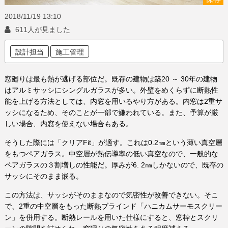
2018/11/19
13:10
611人が見ました
設計担当
施工管理
窓廻りは最も熱が逃げる部位だ。既存の建物は築20 ～ 30年の建物
はアルミサッシにシングルガラスが多い。外壁をめくらずに断熱性
能を上げる方法としては、内窓を用いるやり方がある。内窓は2重サ
ッシになるため、そのことが一部で嫌われている。また、予算が厳
しい場合、内窓を使えない場合もある。
そうした際には「クリアFit」が適す。これは0.2㎜という薄い真空層
をもつペアガラス。中空層が熱伝導率の低い真空なので、一般的な
ペアガラスの３割増しの性能だ。厚みが6. 2㎜しかないので、既存の
サッシにそのまま嵌る。
この方法は、サッシがそのままなので気密性が改善できない。そこ
で、2重の中空層をもった断熱ブラインド「ハニカムサーモスクリー
ン」を併用する。断熱レールを用いた仕様にすると、窓枠とスクリ