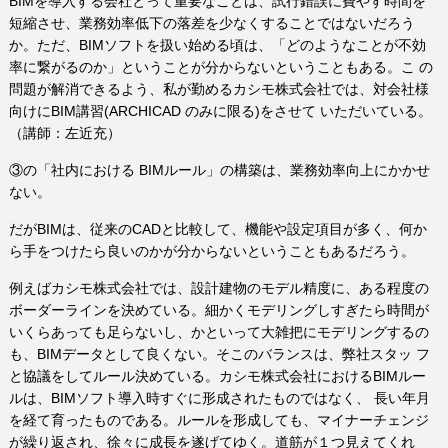
BIMを導入する会社とって重要なことは、試行錯誤に費やす時間を
短縮させ、業務効率低下の落差を少なくすることではないだろう
か。ただ、BIMソフトを扱い始める頃は、「どのようなことが不効
率に繋がるのか」ということが分からないということもある。こ の
問題が解消できるよう、私が勤めるカシモ株式会社では、対会社様
向けにBIM講習(ARCHICAD のみに限る)をさせて いただいている。
（講師：左近充）
③の「社内における BIMルール」の構築は、業務効率向上にかかせ
ない。
だがBIMは、従来のCADと比較して、機能や設定項目が多く、何か
ら手をつけたら良いのかが分からないということもあるだろう。
例えばカシモ株式会社では、設計建物のモデル精度に、ある程度の
ボーダーラインを決めている。細かくモデリングしすぎたら時間が
いくらあっても足らないし、かといって大雑把にモデリングするの
も、BIMデータとして良くない。そこのバランスは、弊社スタッ フ
と協議をしてルール決めている。カシモ株式会社におけるBIMルー
ルは、BIMソフト導入時すぐに形成されたものではなく、 長い年月
を経て育ったものである。ルールを形成しても、マイナーチェンジ
が繰り返され、徐々に成長を遂げてゆく。道筋が１つ見えてくれ