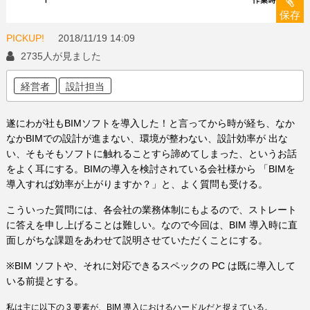
保存
PICKUP!
2018/11/19
14:09
2735人が見ました
経営者
設計担当
遂にわが社もBIMソフトを導入した！と言ってから時が経ち、なか
なかBIMでの設計が進まない、環境が整わない、設計効率が 出な
い、そもそもソフトに触れることすら諦めてしまった、というお話
をよく耳にする。BIMの導入を検討されている会社様から 「BIMを
導入すれば効率が上がりますか？」と、よく質問も受ける。
こういった質問には、各会社の業務体制にもよるので、ストレート
に答えを申し上げることは難しい。なので今回は、BIM 導入時に直
面しがちな課題をあわせて説明させていただくことにする。
※BIM ソフトや、それに対応できるスペックの PC は既に導入して
いる前提とする。
私は主に以下の 3 要素が、BIM 導入におけるハードルだと捉えている。