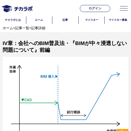
ログイン
チカラボとは
ルーム
記事
マイスター
マイスター募集
ホーム
>
記事一覧
>
記事詳細
IV章：会社へのBIM普及法・『BIMが中々浸透しない
問題について』前編