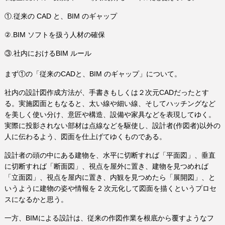
①.従来の CAD と、BIM のギャップ
②.BIM ソフトを扱う人材の確保
③.社内におけるBIM ルール
まず①の「従来のCADと、BIM のギャップ」について。
社内の設計図作成方法が、手書きもしくは２次元CADだったとす
る。実施図面ともなると、太い線や細い線、そしてハッチングなど
を美しく使い分け、意匠や構造、設備や家具などを表現してゆく。
実際に投影されない部材は点線などを駆使し、設計者(作図者)以外の
人に伝わるよう、図面を仕上げてゆくものである。
設計者の頭の中にある建物を、水平に切断すれば「平面図」、垂直
に切断すれば「断面図」、視点を屋外に置き、建物を見つめれば
「立面図」、視点を屋内に置き、内観を見つめたら「展開図」、と
いうように建物の姿や情報を 2 次元化して図面を描くというプロセ
スになるかと思う。
一方、BIMによる設計は、従来の作図作業を根底から覆すようなフ