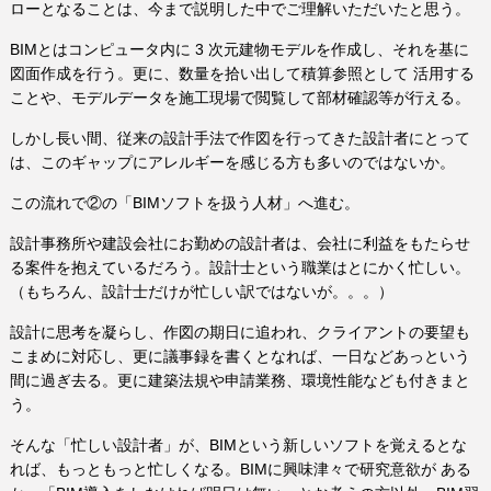
ローとなることは、今まで説明した中でご理解いただいたと思う。
BIMとはコンピュータ内に 3 次元建物モデルを作成し、それを基に
図面作成を行う。更に、数量を拾い出して積算参照として 活用する
ことや、モデルデータを施工現場で閲覧して部材確認等が行える。
しかし長い間、従来の設計手法で作図を行ってきた設計者にとって
は、このギャップにアレルギーを感じる方も多いのではないか。
この流れで②の「BIMソフトを扱う人材」へ進む。
設計事務所や建設会社にお勤めの設計者は、会社に利益をもたらせ
る案件を抱えているだろう。設計士という職業はとにかく忙しい。
（もちろん、設計士だけが忙しい訳ではないが。。。）
設計に思考を凝らし、作図の期日に追われ、クライアントの要望も
こまめに対応し、更に議事録を書くとなれば、一日などあっという
間に過ぎ去る。更に建築法規や申請業務、環境性能なども付きまと
う。
そんな「忙しい設計者」が、BIMという新しいソフトを覚えるとな
れば、もっともっと忙しくなる。BIMに興味津々で研究意欲が ある