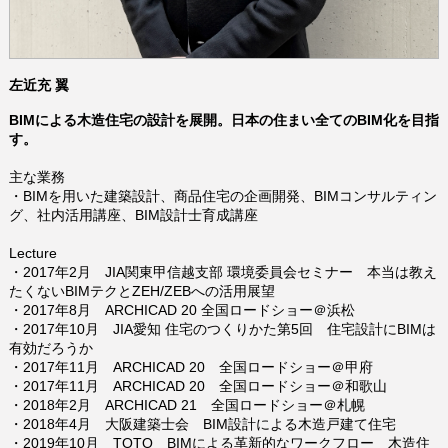
左近充 翼
BIMによる木造住宅の設計を展開。
日本の住まい全てのBIM化を目指
す。
主な業務
・BIMを用いた建築設計、商品住宅の企画開発、BIMコンサルティン
グ、社内活用講座、BIM設計士育成講座
Lecture
・2017年2月 JIA関東甲信越支部 環境委員会セミナー 本当は教え
たくないBIMテクとZEH/ZEBへの活用展望
・2017年8月 ARCHICAD 20 全国ロードショー＠浜松
・2017年10月 JIA愛知 住宅のつくりかた第5回 住宅設計にBIMは
有効だろうか
・2017年11月 ARCHICAD 20 全国ロードショー＠甲府
・2017年11月 ARCHICAD 20 全国ロードショー＠和歌山
・2018年2月 ARCHICAD 21 全国ロードショー＠札幌
・2018年4月 大阪建築士会 BIM設計による木造戸建て住宅
・2019年10月 TOTO BIMによる⾰新的なワークフロー ⽊造住