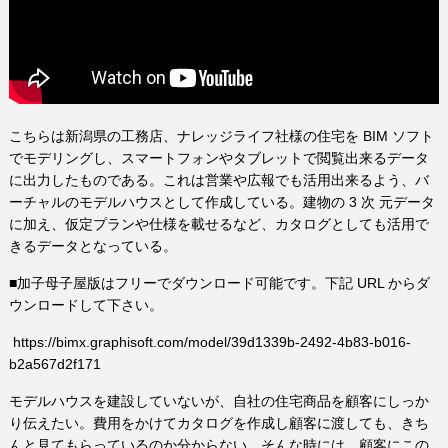
こちらは新潟県の工務店、ナレッジライフ社様の住宅を BIM ソフト
でモデリングし、スマートフォンやタブレットで閲覧出来るデータ
に出力したものである。これは営業や広報でも活用出来るよう、バ
ーチャルのモデルハウスとして作成している。建物の 3 次 元データ
に加え、仮定プランや仕様を載せるなど、カタログとしても活用で
きるデータとなっている。
■加子母子屋版はフリーでダウンロード可能です。下記 URL からダ
ウンロードして下さい。
https://bimx.graphisoft.com/model/39d1339b-2492-4b83-b016-
b2a567d2f171
モデルハウスを建設していないが、自社の住宅商品を顧客にしっか
り伝えたい。費用をかけてカタログを作成し顧客に渡しても、きち
んと見てもらっているのか分からない。そんな時には、顧客にこの