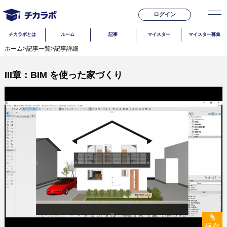
ログイン
チカラボとは
ルーム
記事
マイスター
マイスター募集
ホーム
>
記事一覧
>
記事詳細
III章：BIM を使った家づくり
保存