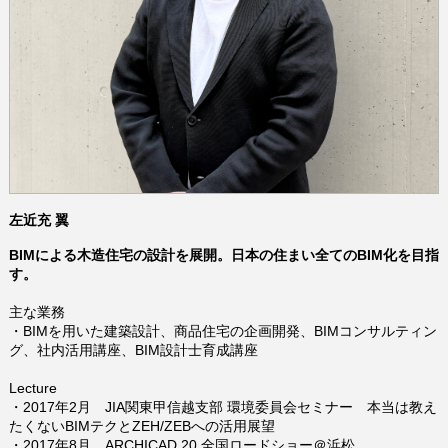
左近充 翼
BIMによる木造住宅の設計を展開。
日本の住まい全てのBIM化を目指
す。
主な業務
・BIMを用いた建築設計、商品住宅の企画開発、BIMコンサルティン
グ、社内活用講座、BIM設計士育成講座
Lecture
・2017年2月 JIA関東甲信越支部 環境委員会セミナー 本当は教え
たくないBIMテクとZEH/ZEBへの活用展望
・2017年8月 ARCHICAD 20 全国ロードショー＠浜松