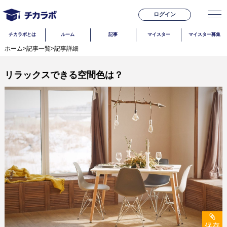
ログイン
チカラボとは
ルーム
記事
マイスター
マイスター募集
ホーム
>
記事一覧
>
記事詳細
リラックスできる空間色は？
保存