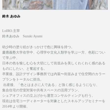
鈴木 あゆみ
LoIRO.主宰
鈴木あゆみ Suzuki Ayumi
幼少時の塗り絵がきっかけで色に興味を持つ。
慶應義塾大学在学中、心理学や文化人類学を学ぶ一方、色彩につい
て学ぶ中、
日本の色を愉しむ心を大切にして街並みを美しくわくわく感のある
ものにしたい、と奮起する。
卒業後、設計デザイン事務所では内装〜街並みまで住空間のカラー
プランをトータルに担当。
出産後、「色とはまさに人である」と強く感じるようになり、
集合住宅の空室対策や共有スペースの活用プラン、
シェアオフィスの立上げから運営コンサルティングも行う。
現在は
住宅コーディネーターを対象としたスキルアップセミナーを
2014年より開催、