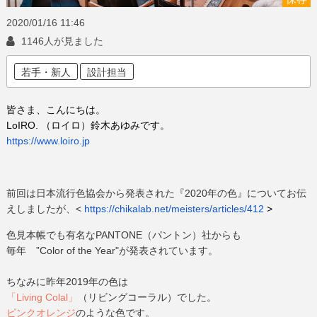
2020/01/16
11:46
1146人が見ました
若手・新人
設計担当
皆さま、こんにちは。
LoIRO
. （ロイロ）鈴木あゆみです。
https://www.
loiro
.jp
前回は日本流行色協会から発表された『2020年の色』についてお伝
えしましたが、
<
https://chikalab.net/meisters/
articles/412
>
色見本帳でも有名なPANTONE（パントン）社からも
毎年
”Color of the Year"が発表されています。
ちなみに昨年2019年の色は
「Living Colal」
（リビングコーラル）でした。
ピンクオレンジ
のような色です。