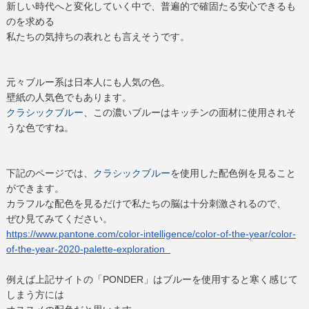
新しい時代へと変化していく中で、
普遍的で確固たる安心できるも
のを求める
私たちの気持ちの表れとも言えそうです。
元々ブルー系は日本人にも人気の色。
壁紙の人気色でもあります。
クラシックブルー
、
この濃いブルーはキッチンの面材に使用されそ
うな色ですね。
下記のページでは、
クラシックブルー
を使用した配色例を見ること
ができます。
カラフルな配色を見るだけで私たちの脳は十分刺激されるので、
ぜひ見てみてください。
https://www.pantone.com/color-
intelligence/color-of-the-
year/color-
of-the-year-2020-
palette-exploration
例えば上記サイトの「PONDER」
はブルーを使用すると寒く感じて
しまう方には