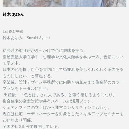
鈴木 あゆみ
LoIRO.主宰
鈴木あゆみ Suzuki Ayumi
幼少時の塗り絵がきっかけで色に興味を持つ。
慶應義塾大学在学中、心理学や文化人類学を学ぶ一方、色彩につい
て学ぶ中、
日本の色を愉しむ心を大切にして街並みを美しくわくわく感のある
ものにしたい、と奮起する。
卒業後、設計デザイン事務所では内装〜街並みまで住空間のカラー
プランをトータルに担当。
出産後、「色とはまさに人である」と強く感じるようになり、
集合住宅の空室対策や共有スペースの活用プラン、
シェアオフィスの立上げから運営コンサルティングも行う。
現在は
住宅コーディネーターを対象としたスキルアップセミナーを
2014年より開催、
全国のLIXIL等で展開している。