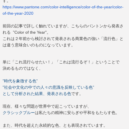
す。
https://www.pantone.com/color-
intelligence/color-of-the-
year/color-
of-the-year-2020
前回の記事で詳しく触れていますが、こちらのパントンから発表さ
れる
”Color of the Year"。
これは２年前から検討されて発表される商業色の強い「流行色」と
は違う意味合いのものになっています。
単に「これ流行らせたい！」「これは流行るぞ！」ということで
決めるものではなく、
”時代を象徴する色”
”社会や文化の中での人々の意識を反映している色”
として分析された結果、発表される色
です。
現在、様々な問題が世界中で起こっていますが、
クラシックブルー
は私たちの精神に安らぎや平和をもたらす色。
また、時代を超えた永続的な色、とも表現されています。