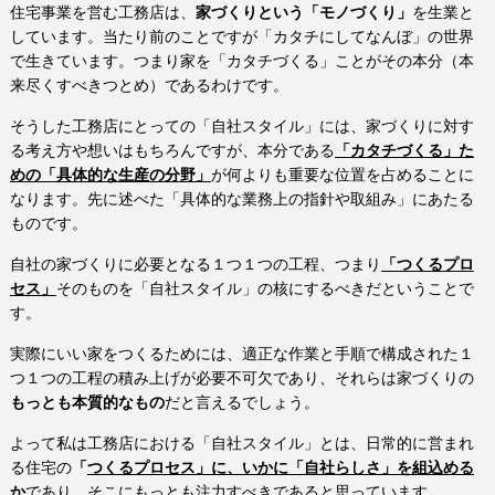
住宅事業を営む工務店は、
家づくりという「モノづくり」
を生業と
しています。当たり前のことですが「カタチにしてなんぼ」の世界
で生きています。つまり家を「カタチづくる」ことがその本分（本
来尽くすべきつとめ）であるわけです。
そうした工務店にとっての「自社スタイル」には、家づくりに対す
る考え方や想いはもちろんですが、本分である
「カタチづくる」た
めの「具体的な生産の分野」
が何よりも重要な位置を占めることに
なります。先に述べた「具体的な業務上の指針や取組み」にあたる
ものです。
自社の家づくりに必要となる１つ１つの工程、つまり
「つくるプロ
セス」
そのものを「自社スタイル」の核にするべきだということで
す。
実際にいい家をつくるためには、適正な作業と手順で構成された１
つ１つの工程の積み上げが必要不可欠であり、それらは家づくりの
もっとも本質的なもの
だと言えるでしょう。
よって私は工務店における「自社スタイル」とは、日常的に営まれ
る住宅の
「
つくるプロセス」に、いかに「自社らしさ」を組込める
か
であり、そこにもっとも注力すべきであると思っています。