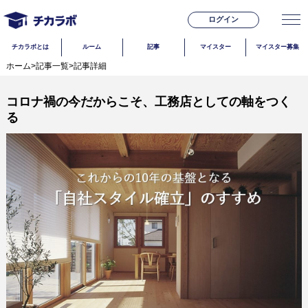
ログイン
チカラボとは
ルーム
記事
マイスター
マイスター募集
ホーム
>
記事一覧
>
記事詳細
コロナ禍の今だからこそ、工務店としての軸をつく
る