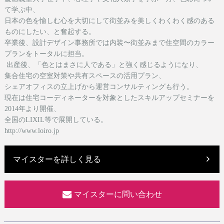
て学ぶ中、
日本の色を愉しむ心を大切にして街並みを美しくわくわく感のある
ものにしたい、と奮起する。
卒業後、設計デザイン事務所では内装〜街並みまで住空間のカラー
プランをトータルに担当。
出産後、「色とはまさに人である」と強く感じるようになり、
集合住宅の空室対策や共有スペースの活用プラン、
シェアオフィスの立上げから運営コンサルティングも行う。
現在は
住宅コーディネーターを対象としたスキルアップセミナーを
2014年より開催、
全国のLIXIL等で展開している。
http://www.loiro.jp
マイスターを詳しく見る
マイスターに問い合わせ