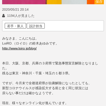
保存
2020/05/21
20:14
1194人が見ました
若手・新人
設計担当
みなさま、こんにちは。
LoiRO.
（ロイロ）の鈴木あゆみです。
http://www.loiro.jp/blog/
本日、大阪、京都、兵庫の３府県で緊急事態宣言解除となりまし
た。
残るは東京・神奈川・千葉・埼玉の１都３県。
ですが、今月末で全都道府県が自粛解除になったとしても、
新型コロナウイルスが感染拡大する前と全く同じ状況には
戻らない事だけは確かなようです。
現在、様々なオンライン化が進んでいます。