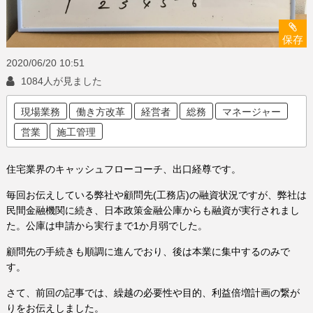
保存
2020/06/20
10:51
1084人が見ました
現場業務
働き方改革
経営者
総務
マネージャー
営業
施工管理
住宅業界のキャッシュフローコーチ、出口経尊です。
毎回お伝えしている弊社や顧問先(工務店)の融資状況ですが、弊社は
民間金融機関に続き、日本政策金融公庫からも融資が実行されまし
た。公庫は申請から実行まで1か月弱でした。
顧問先の手続きも順調に進んでおり、後は本業に集中するのみで
す。
さて、前回の記事では、繰越の必要性や目的、利益倍増計画の繋が
りをお伝えしました。