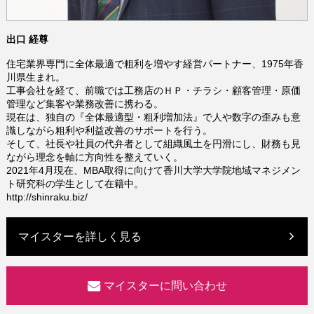
出口 経尊
住宅業界専門に全体最適で粗利を増やす経営パートナー、1975年香
川県生まれ。
工事会社を経て、前職では工務店のＨＰ・チラシ・顧客管理・原価
管理など集客や業務改善に携わる。
現在は、独自の『全体最適型・粗利増加法』で人や数字の歪みも意
識しながら粗利や利益改善のサポートを行う。
そして、社長や社員の代弁者として組織風土を円滑にし、財務も見
ながら理念を軸に方向性を整えていく。
2021年4月現在、MBA取得に向けて香川大学大学院地域マネジメン
ト研究科の学生として在籍中。
http://shinraku.biz/
マイスターを詳しく見る
マイスターに問い合わせ