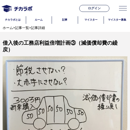
ログイン
チカラボとは
ルーム
記事
マイスター
マイスター募集
ホーム
>
記事一覧
>
記事詳細
借入後の工務店利益倍増計画③（減価償却費の繰
戻）