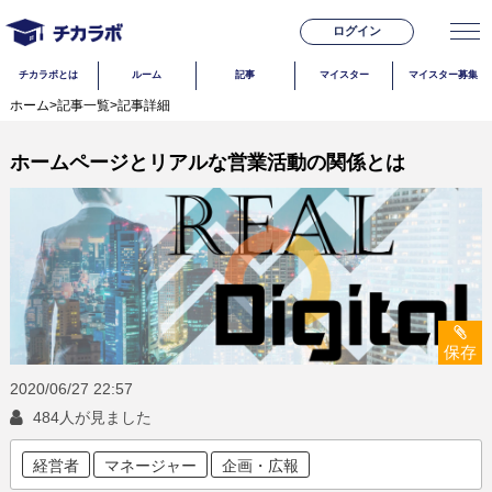
ログイン
チカラボとは
ルーム
記事
マイスター
マイスター募集
ホーム
>
記事一覧
>
記事詳細
ホームページとリアルな営業活動の関係とは
保存
2020/06/27
22:57
484人が見ました
経営者
マネージャー
企画・広報