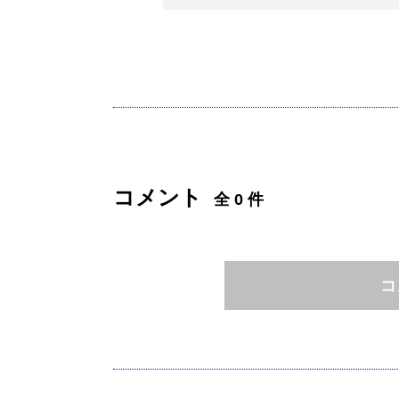
コメント
全 0 件
コ