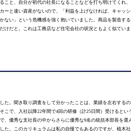
ること、自分が初代の社長になることなどを打ち明けてくれ、
カーと違い資産がないので、「利益を上げなければ、キャッシ
かない」という危機感を強く抱いていました。商品を製造する
だけだと。これは工務店など住宅会社の状況ともよく似ていま
した。聞き取り調査をして分かったことは、業績を左右するの
そこで、入社以降
22
年間で
4
回の研修（計
25
日間）受けるとい
で、優秀な支社長の中からさらに優秀な
9
名の統括本部長を選
した。このカリキュラムは私の自慢でもあるのですが、植木社