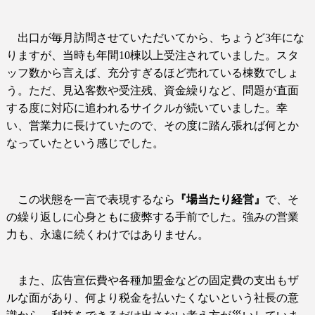
出口が毎月訪問させていただいてから、ちょうど
3
年にな
りますが、当時も年間
10
棟以上受注されていました。スタ
ッフ数から言えば、充分すぎるほど売れている棟数でしょ
う。ただ、見込客数や受注残、資金繰りなど、問題が直面
する度に対応に追われるサイクルが続いていました。幸
い
、営業力に長けていたので、その度に踏ん張れば何とか
なっていたという感じでした。
この状態を一言で表現するなら
『場当たり経営』
で、そ
の繰り返しに心身ともに疲弊する手前でした。強みの営業
力も、永遠に続くわけではありません。
また、広告宣伝費や各種加盟金などの固定費の支出もザ
ルな面があり、何より税金を払いたくないという社長の意