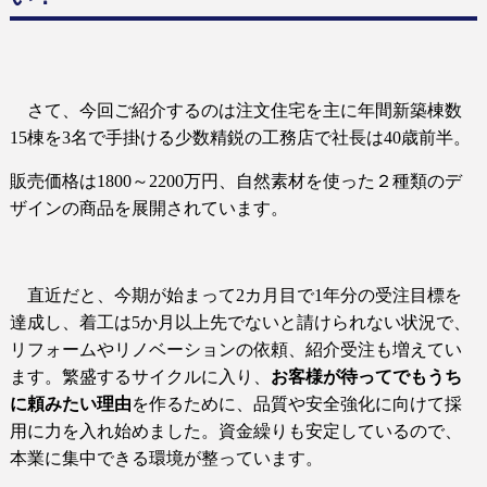
さて、今回ご紹介するのは注文住宅を主に年間新築棟数
15
棟を
3
名で手掛ける少数精鋭の工務店で社長は
40
歳前半。
販売価格は
1800
～
2200
万円、自然素材を使った２種類のデ
ザインの商品を展開されています。
直近だと、今期が始まって
2
カ月目で
1
年分の受注目標を
達成し、着工は
5
か月以上先でないと請けられない状況で、
リフォームやリノベーションの依頼、紹介受注も増えてい
ます。繁盛するサイクルに入り、
お客様が待ってでもうち
に頼みたい理由
を作るために、品質や安全強化に向けて採
用に力を入れ始めました。資金繰りも安定しているので、
本業に集中できる環境が整っています。