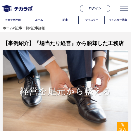
ログイン
チカラボとは
ルーム
記事
マイスター
マイスター募集
ホーム
>
記事一覧
>
記事詳細
【事例紹介】『場当たり経営』から脱却した工務店
保存