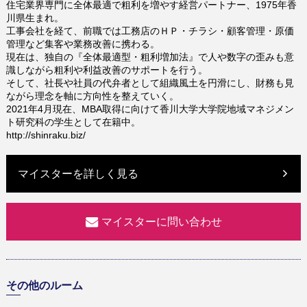
住宅業界専門に全体最適で粗利を増やす経営パートナー、1975年香
川県生まれ。
工事会社を経て、前職では工務店のＨＰ・チラシ・顧客管理・原価
管理など集客や業務改善に携わる。
現在は、独自の『全体最適型・粗利増加法』で人や数字の歪みも意
識しながら粗利や利益改善のサポートを行う。
そして、社長や社員の代弁者として組織風土を円滑にし、財務も見
ながら理念を軸に方向性を整えていく。
2021年4月現在、MBA取得に向けて香川大学大学院地域マネジメン
ト研究科の学生として在籍中。
http://shinraku.biz/
マイスターを詳しく見る
マイスターに問い合わせ
その他のルーム