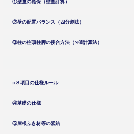
①壁量の確保（壁量計算）
②壁の配置バランス（四分割法）
③柱の柱頭柱脚の接合方法（
N
値計算法）
○８項目の仕様ルール
④基礎の仕様
⑤屋根ふき材等の緊結