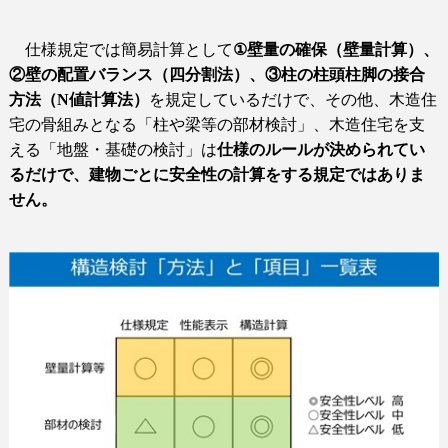
仕様規定では簡易計算として
①壁量の確保（壁量計算）、
②壁の配置バランス（四分割法）、③柱の柱頭柱脚の接合
方法（
N
値計算法）
を規定しているだけで、
その他、木造住
宅の骨組みとなる「柱や梁等の部材検討」、木造住宅を支
える「地盤・基礎の検討」は
仕様のルールが決められてい
るだけで、建物ごとに安全性の計算をする規定ではありま
せん。