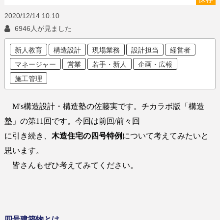
2020/12/14
10:10
6946人が見ました
新人教育
構造設計
現場業務
設計担当
経営者
マネージャー
営業
若手・新人
企画・広報
施工管理
M's構造設計・
構造塾の佐藤実です。チカラボ版「構造
塾」の第11回です。今回は前回/前々回
に引き続き、
木造住宅の四号特例
について考えてみたいと
思います。
皆さんもぜひ考えてみてください。
四号建築物とは