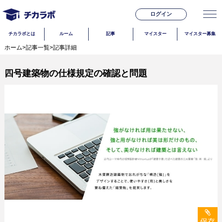
ログイン
チカラボとは
ルーム
記事
マイスター
マイスター募集
ホーム
>
記事一覧
>
記事詳細
四号建築物の仕様規定の確認と問題
保存