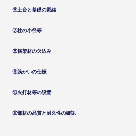
⑥土台と基礎の緊結
⑦柱の小径等
⑧横架材の欠込み
⑨筋かいの仕様
⑩火打材等の設置
⑪部材の品質と耐久性の確認