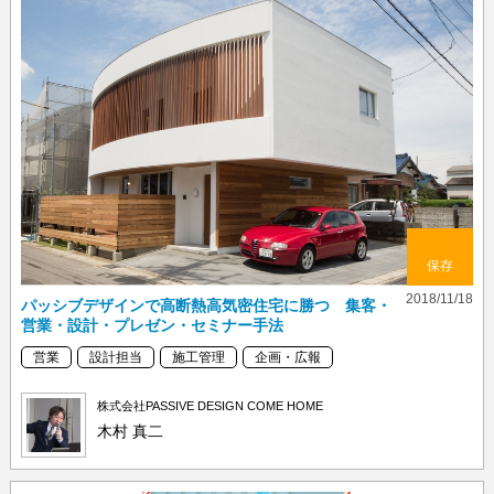
保存
2018/11/18
パッシブデザインで高断熱高気密住宅に勝つ 集客・
営業・設計・プレゼン・セミナー手法
営業
設計担当
施工管理
企画・広報
株式会社PASSIVE DESIGN COME HOME
木村 真二