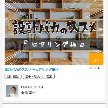
保存
2018/11/18
設計バカのススメ〜ヒアリング編〜
設計担当
若手・新人
営業
FANFARE Co., Ltd.
梶原 清悟