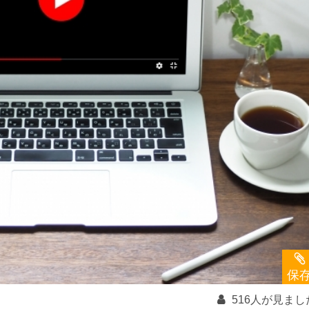
保
516人が見まし