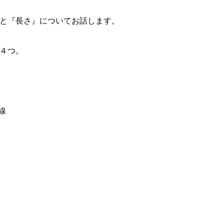
と『長さ』についてお話します。
４つ。
線