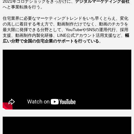
2021年コロナショックをきっかけに、
デジタルマーケティング会社
へと事業転換を行う。
住宅業界に必要なマーケティングトレンドをいち早くとらえ、
変化
の兆しに着目する考え方で、
動画制作だけでなく、動画のチカラを
最大限に発揮できる分野として、YouTubeやSNSの運用代行、採用
支援、動画制作内製化研修、LINE公式アカウント活用支援など、
幅
広い分野で全国の住宅企業のサポートを行っている
。