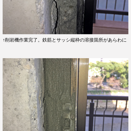
↑
削岩機作業完了。鉄筋とサッシ縦枠の溶接箇所があらわに