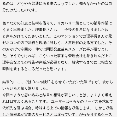
るのは、どうやら普通にある事のようでした。知らなかったのは自
分だけだったのです。
色々な方の知恵と技術を借りて、リカバリー策としての補修作業は
うまく出来ました。理事長さんも、「今後の参考になりましたね」
と声をかけてくださいました。このマンションでは理事長さんが元
ゼネコンの方で法務と現場に詳しく、大変理解のある方でした。そ
のおかげで今回の一件では問題発生後もスムーズに事が運びまし
た。そうでなければ、こういった事案は管理会社を巻き込んだ上に
理事会などでの報告や判断が必要となり、解決するまでには相当な
時間を要するところだったと思います。
結果的にここでは
”
いい経験
”
をさせていただいた訳ですが、後から
いろいろと振り返りました。
今回のような思い込みと結果の相違が著しいことは、よくよく考え
れば日常よくあることです。 ユーザーは何らかのサービスを求めて
依頼先を選ぶ場合、吟味する上での情報を収集します。 しかし収集
した情報源が実際のサービスとは違っていて、がっかりするケース