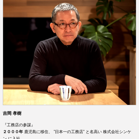
吉岡 孝樹
『工務店の参謀』
２０００年
鹿児島に移住、
”日本一の工務店”
と名高い
株式会社シンケ
ン
に入社。