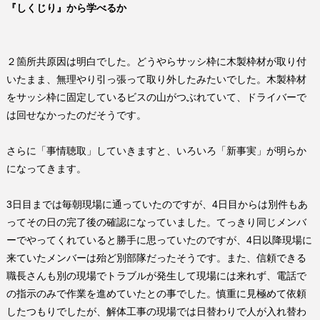
『しくじり』から学べるか
２箇所共原因は明白でした。どうやらサッシ枠に木製枠材が取り付
いたまま、無理やり引っ張って取り外したみたいでした。木製枠材
をサッシ枠に固定しているビスの山がつぶれていて、ドライバーで
は回せなかったのだそうです。
さらに「事情聴取」していきますと、いろいろ「新事実」が明らか
になってきます。
3
日目までは毎朝現場に通っていたのですが、
4
日目からは別件もあ
ってその日の完了後の確認になっていました。てっきり同じメンバ
ーでやってくれていると勝手に思っていたのですが、
4
日以降現場に
来ていたメンバーは殆ど別部隊だったそうです。また、信頼できる
職長さんも別の現場でトラブルが発生して現場には来れず、電話で
の指示のみで作業を進めていたとの事でした。慎重に見極めて依頼
したつもりでしたが、解体工事の現場では日替わりで人が入れ替わ