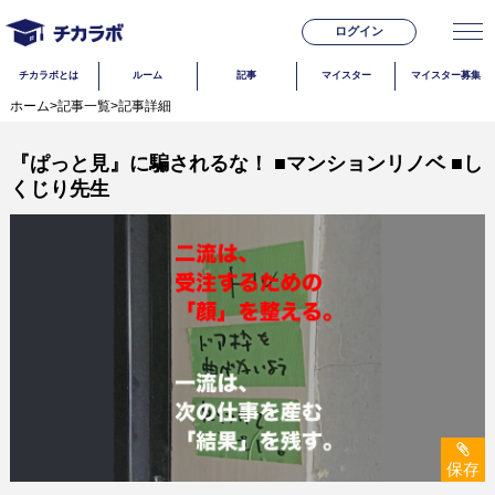
ログイン
チカラボとは
ルーム
記事
マイスター
マイスター募集
ホーム
>
記事一覧
>
記事詳細
『ぱっと見』に騙されるな！ ■マンションリノベ ■し
くじり先生
保存