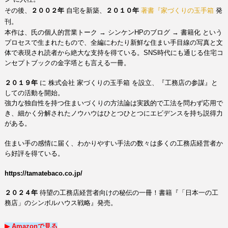
その後、
２００２年
自宅を新築、
２０１０年
著書『家づくりの玉手
箱
発
刊。
本作は、氏の個人的営業トーク
→
シンケンHPのブログ
→
書籍化 という
プロセスで生まれたもので、全編にわたり新鮮な住まい手目線の写真と文
体で表現され読者から絶大な支持を得ている。
SNS時代にも通じる住宅コ
ンセプトブックの金字塔とも言える一冊。
家づくりの玉手箱
を設立、『工務店の参謀』と
２０１９年
に
株式会社
しての活動を開始。
強力な独自性を持つ住まいづくりの方法論は実践的で工法を問わず応用で
き、
細かく分解されたノウハウはひとつひとつにエビデンスを持ち説得力
がある。
住まい手の感情に届く、わかりやすい手法の数々は多くの工務店経営者か
ら好評を得ている。
https://tamatebaco.co.jp/
２０２４年
待望の工務店経営者向けの秘伝の一冊！
書籍『「日本一の工
務店」のシンボルハウス戦略』発売。
▶︎ Amazon
で
見る