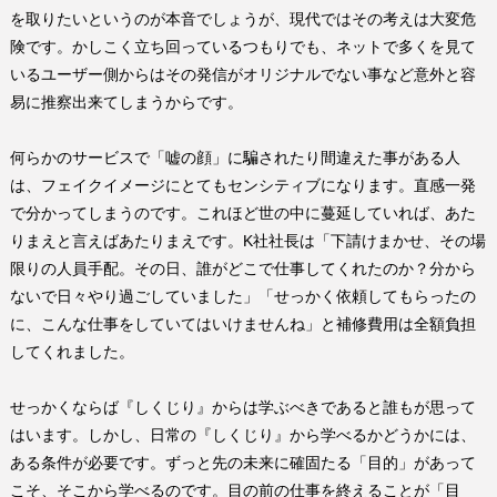
を取りたいというのが本音でしょうが、現代ではその考えは大変危
険です。かしこく立ち回っているつもりでも、ネットで多くを見て
いるユーザー側からはその発信がオリジナルでない事など意外と容
易に推察出来てしまうからです。
何らかのサービスで「嘘の顔」に騙されたり間違えた事がある人
は、フェイクイメージにとてもセンシティブになります。直感一発
で分かってしまうのです。これほど世の中に蔓延していれば、あた
りまえと言えばあたりまえです。
K
社社長は「下請けまかせ、その場
限りの人員手配。その日、誰がどこで仕事してくれたのか？分から
ないで日々やり過ごしていました」「せっかく依頼してもらったの
に、こんな仕事をしていてはいけませんね」と補修費用は全額負担
してくれました。
せっかくならば『しくじり』からは学ぶべきであると誰もが思って
はいます。しかし、日常の『しくじり』から学べるかどうかには、
ある条件が必要です。ずっと先の未来に確固たる「目的」があって
こそ、そこから学べるのです。目の前の仕事を終えることが「目