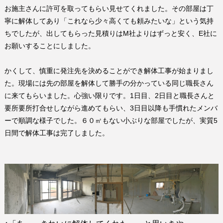
お施主さんに許可を取ってもらい見せてくれました。その部屋は丁
寧に解体してあり「これなら少々高くても頼みたいな」という気持
ちでしたが、出してもらった見積りは
M
社よりはずっと安く、
E
社に
お願いすることにしました。
かくして、慎重に発注先を決めることができ解体工事が始まりまし
た。現場には先の部屋を解体して勝手の分かっている同じ職長さん
に来てもらいました。心強い限りです。
1
日目、
2
日目と職長さんと
要所要所打合せしながら進めてもらい、
3
日目以降も手慣れたメンバ
ーで順調な様子でした。６０㎡もない小ぶりな部屋でしたが、実質
5
日間で解体工事は完了しました。