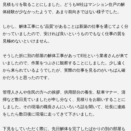
見積もりを取ることにしました。どうも
M
社はマンション住戸の解
体経験が少なかったようで、あまり前向きではない様子でした。
しかし、解体工事にも
”
品質
”
があることは新築の仕事を通じてよく分
かっていましたので、安ければ良いというものでもなく仕事の質を
見極めないといけません。
そうした折に別の部屋の解体工事があって
E
社という業者さんが来て
いましたので、作業をつぶさに観察することにしました。少し遠く
から来られているようでしたが、実際の仕事を見るのがいちばん確
かだろうと思ったのです。
管理人さんや住民の方への挨拶、供用部分の養生、駐車マナー、清
掃など数日見ていましたが申し分なく、見積りをお願いすることに
しました。その現場の職長さんにいろいろ話を聞いて、社長に連絡
をしたら数日後に現場に走ってきて下さいました。
下見をしていただく際に、先日解体を完了したばかりの別の部屋も