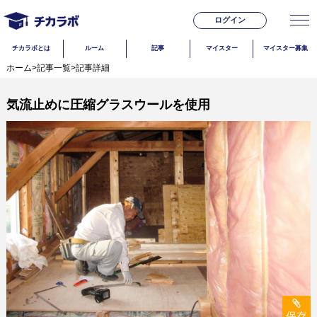
ログイン
チカラボとは
ルーム
記事
マイスター
マイスター募集
ホーム
>
記事一覧
>
記事詳細
気流止めに圧縮グラスウールを使用
保存