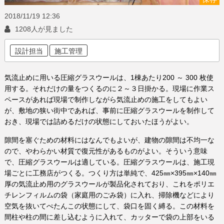
2018/11/19
12:36
1208人が見ました
設計担当
施工管理
気流止めに用いる圧縮グラスウールは、1棟あたり200 ～ 300 枚使
用する。それだけの量をつくるのに２～３日掛かる。現場に作業ス
ペースがあれば現場で制作しながら気流止めの施工をしてもよい
が、敷地の狭い街中であれば、事前に圧縮グラスウールを制作して
おき、現場では詰めるだけの状態にしておいたほうがよい。
隙間を塞ぐための材料にはなんでもよいが、建物の隙間は不均一な
ので、やわらかい材質で復元性があるものがよい。そういう意味
で、圧縮グラスウールは適している。圧縮グラスウールは、施工現
場ごとに工務店がつくる。つくり方は単純で、425㎜×395㎜×140㎜
厚の気流止め用のグラスウールが製品化されており、これをポリエ
チレンフィルムの袋（家庭用のごみ袋）に入れ、掃除機などにより
空気を抜いてぺたんこの状態にして、袋口を固く縛る。この材料を
間柱や柱の間に差し込むように入れて、カッターで袋の上部をいる