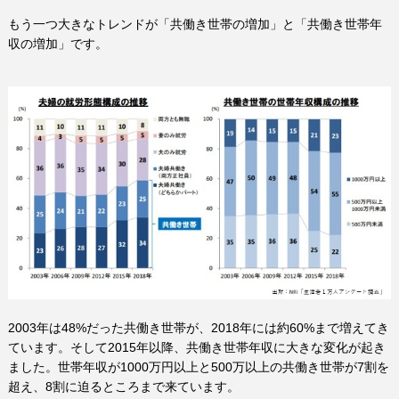
もう一つ大きなトレンドが「共働き世帯の増加」と「共働き世帯年
収の増加」です。
2003
年は
48%
だった共働き世帯が、
2018
年には約
60%
まで増えてき
ています。そして
2015
年以降、共働き世帯年収に大きな変化が起き
ました。世帯年収が
1000
万円以上と
500
万以上の共働き世帯が
7
割を
超え、
8
割に迫るところまで来ています。