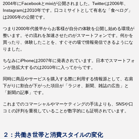
2004
年に
Facebook
と
mixi
が公開されました。
Twitter
は
2006
年、
Instagram
は
2010
年です。口コミサイトとして有名な「食べログ」
は
2005
年の公開です。
つまり20
00
年代後半からお客様が自分の体験を公開し始める環境が
整います。その流れを加速させたのがスマートフォンです。何かを
買ったり、体験したことを、すぐその場で情報発信できるようにな
りました。
ちなみに
iPhone
は
2007
年に発表されています。日本でスマートフォ
ンが急拡大するのは
2010
年に入ってからです。
同時に商品やサービスを購入する際に利用する情報源として、右肩
下がりに割合が下がった項目が「ラジオ、新聞、雑誌の広告」と
「新聞の記事」です。
これまでのコマーシャルやマーケティングの手法よりも、
SNS
や口
コミの評判を重視していることが数字的にも証明されています。
２：共働き世帯と消費スタイルの変化