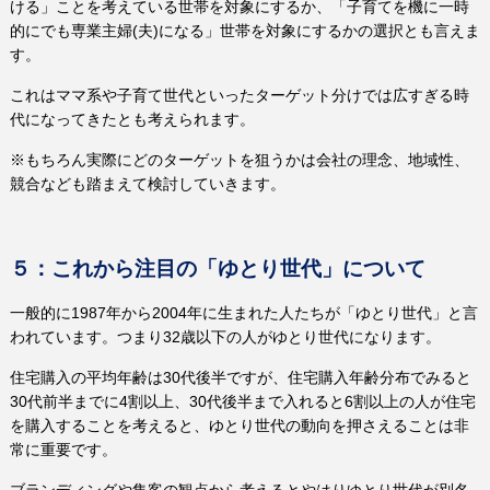
ける」ことを考えている世帯を対象にするか、「子育てを機に一時
的にでも専業主婦
(
夫
)
になる」世帯を対象にするかの選択とも言えま
す。
これはママ系や子育て世代といったターゲット分けでは広すぎる時
代になってきたとも考えられます。
※もちろん実際にどのターゲットを狙うかは会社の理念、地域性、
競合なども踏まえて検討していきます。
５：これから注目の「ゆとり世代」について
一般的に
1987
年から
2004
年に生まれた人たちが「ゆとり世代」と言
われています。つまり
32
歳以下の人がゆとり世代になります。
住宅購入の平均年齢は
30
代後半ですが、住宅購入年齢分布でみると
30
代前半までに
4
割以上、
30
代後半まで入れると
6
割以上の人が住宅
を購入することを考えると、ゆとり世代の動向を押さえることは非
常に重要です。