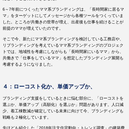
6
～
7
年前につくったママ系ブランディングは、「長時間家に居るマ
マ」をターゲットにしてメッセージから各種ツールをつくっていま
した。ところが共働きの世帯が増え、出産後も仕事を続けることが
前提のママが増えていたのです。
そこで今、新たにママ系ブランディングを検討している工務店や、
リブランディングを考えているママ系ブランディングのプロジェク
トでは、地域性を考慮にしながらも「長時間家にいるママ」から、
共働きで「仕事をしているママ」を想定したブランディング展開も
考慮するようになりました。
４：ローコスト化か、単価アップか、
ブランディング支援をしているときに悩む部分に、「ローコストを
選ぶか、単価アップ（高額化）を選ぶか」問題があります。人口減
少、着工棟数減が確定している未来に向けて今、ブランディングも
戦略も２極化しています。
先ほども紹介した「
2018
年注文住宅動向・トレンド調査」の建築費