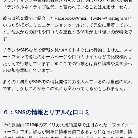
ブランディングや集客の観点から考えるとやはりゆとり世代が別名
「デジタルネイティブ世代」と言われていることは見逃せません。
彼らは第１章でご紹介した
Facebookや
mixi
、
Twitterや
Instagram
と
いった
SNS
がコミュニケーションツールとして完全に定着していま
す。他人からの評価や口コミを重視する傾向がより強いのが特徴で
す。
チラシや
SNS
などで情報を見つけてもすぐには行動しません。スマ
ートフォンで各社のホームページや口コミサイトなどで比較検討し
たうえで行動しています。※ここでの行動とは資料請求や見学会へ
の参加を意味しています。
多くの工務店が
SNS
での情報発信に力を入れているのは当然の流れ
です。しかしこれからこの流れも変わってくるかもしれません。
６：
SNS
の情報とリアルな口コミ
その原因は
2016
年のアメリカ大統領選挙で注目された「フェイクニ
ュース」です。誰もが簡単に情報発信できるようになった結果、情