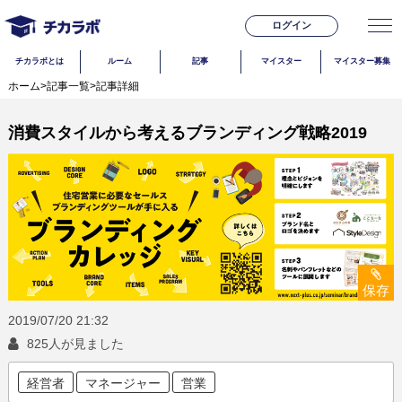
ログイン
チカラボとは
ルーム
記事
マイスター
マイスター募集
ホーム
>
記事一覧
>
記事詳細
消費スタイルから考えるブランディング戦略2019
保存
2019/07/20
21:32
825人が見ました
経営者
マネージャー
営業