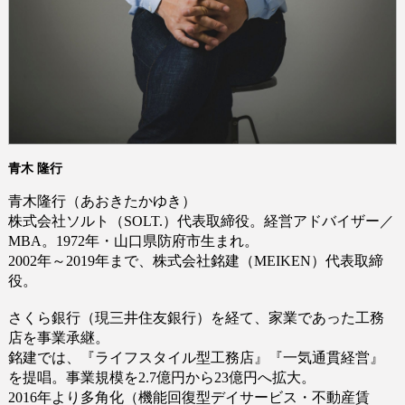
青木 隆行
青木隆行（あおきたかゆき）
株式会社ソルト（
SOLT.）
代表取締役。経営アドバイザー／
MBA。
1972
年・山口県防府市生まれ。
2002
年～
2019
年まで、株式会社銘建（MEIKEN）代表取締
役。
さくら銀行（現三井住友銀行）を経て、家業であった工務
店を事業承継。
銘建では、『ライフスタイル型工務店』『一気通貫経営』
を提唱。事業規模を
2.7
億円から
23
億円へ拡大。
2016
年より多角化（機能回復型デイサービス・不動産賃