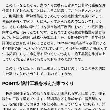
このようなことから、家づくりに携わる皆さまは非常に重要なお
仕事をしておられることはもちろん認識しておられると思います
し、耐震性能・断熱性能をはじめとする住宅性能の充実に対して、
使命感を持って家づくりにあたっておられるのではないでしょう
か。そして地域の家づくりを担う地域工務店において、住宅性能に
関する対応は待ったなしです。これまである程度緩和措置が講じら
れていた法令規制も厳格化が進みました。長期優良住宅・住宅性能
評価などは当たり前のこととなり、2025年の建築基準法改正による
4号特例の縮小などが予定されています。今後発生可能性が高まって
いる災害に対して命を守る家づくりでもあり、施工品質を維持向上
していく意識がさらに高まっておられると思います。
このような状況下、我々工務店としてはどのようなことを大切に
した家づくりが求められているのでしょうか。
POINT① 設計工程を考えた家づくり
長期優良住宅などの様々な制度が創設される前と比較して、住宅
設計の工数は増えています。詳細図などを作成せずに請負契約を
し、現場打合せでおさまりを決め施工をしていた時代は終わり、詳
細図面をしっかり作図してから着工することがスタンダードになっ