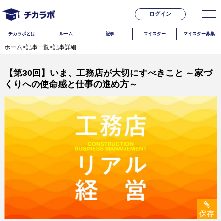
ログイン
チカラボとは
ルーム
記事
マイスター
マイスター募集
ホーム
>
記事一覧
>
記事詳細
【第30回】いま、工務店が大切にすべきこと ～家づ
くりへの使命感と仕事の進め方～
保存