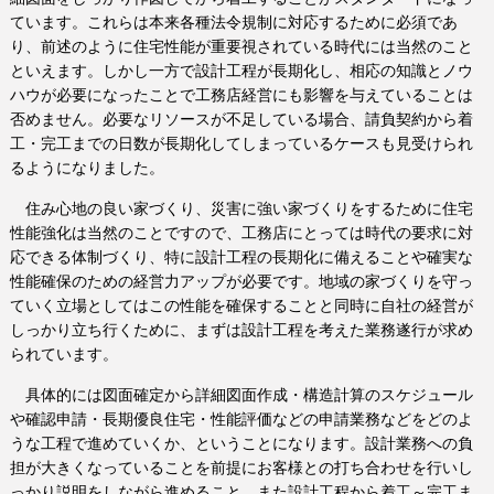
ています。これらは本来各種法令規制に対応するために必須であ
り、前述のように住宅性能が重要視されている時代には当然のこと
といえます。しかし一方で設計工程が長期化し、相応の知識とノウ
ハウが必要になったことで工務店経営にも影響を与えていることは
否めません。必要なリソースが不足している場合、請負契約から着
工・完工までの日数が長期化してしまっているケースも見受けられ
るようになりました。
住み心地の良い家づくり、災害に強い家づくりをするために住宅
性能強化は当然のことですので、工務店にとっては時代の要求に対
応できる体制づくり、特に設計工程の長期化に備えることや確実な
性能確保のための経営力アップが必要です。地域の家づくりを守っ
ていく立場としてはこの性能を確保することと同時に自社の経営が
しっかり立ち行くために、まずは設計工程を考えた業務遂行が求め
られています。
具体的には図面確定から詳細図面作成・構造計算のスケジュール
や確認申請・長期優良住宅・性能評価などの申請業務などをどのよ
うな工程で進めていくか、ということになります。設計業務への負
担が大きくなっていることを前提にお客様との打ち合わせを行いし
っかり説明をしながら進めること、また設計工程から着工～完工ま