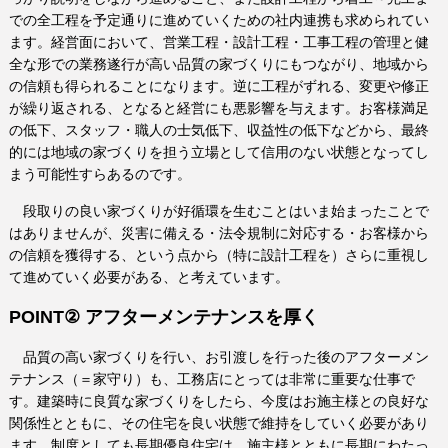
での全工程を予定通りに進めていくための社内連携も求められてい
ます。経営面において、営業工程・設計工程・工事工程の管理と健
全な形での業務遂行が高い品質の家づくりにもつながり、地域から
の信頼も得られることになります。逆に工程がずれる、変更や修正
が繰り返される、となると経営にも悪影響を与えます。お客様満足
の低下、スタッフ・職人の士気低下、収益性の低下などから、最終
的には地域の家づくりを担う立場として信用のない状態となってし
まう可能性すらあるのです。
段取りの良い家づくりが好循環を生むことはいま始まったことで
はありませんが、災害に備える・法令規制に対応する・お客様から
の信頼を獲得する、という点から（特に設計工程を）さらに重視し
て進めていく必要がある、と考えています。
POINT② アフターメンテナンスを厚く
品質の高い家づくりを行い、お引渡しを行った後のアフターメン
テナンス（＝家守り）も、工務店にとっては非常に重要な仕事で
す。建築時に良質な家づくりをしたら、今度はお施主様との良好な
関係性とともに、その住宅を良い状態で維持をしていく必要があり
ます。制度としても長期優良住宅は、施主様とともに長期にわたっ