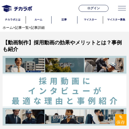
ログイン
チカラボとは
ルーム
記事
マイスター
マイスター募集
ホーム
>
記事一覧
>
記事詳細
【動画制作】採用動画の効果やメリットとは？事例
も紹介
保存