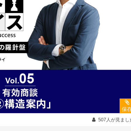
保
507人が見まし