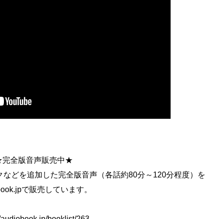
★完全版音声販売中★
などを追加した完全版音声（各話約80分～120分程度）を
obook.jpで販売しています。
//audiobook.jp/booklist/263