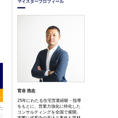
マイスタープロフィール
官谷 浩志
存
25年にわたる住宅営業経験・指導
をもとに、営業力強化に特化した
た
コンサルティングを全国で展開。
実際に追客中の見込み案件を題材