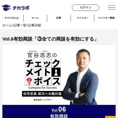
ログイン
チカラボとは
ルーム
記事
マイスター
マイスター募集
ホーム
>
記事一覧
>
記事詳細
Vol.6有効商談「③全ての商談を有効にする」