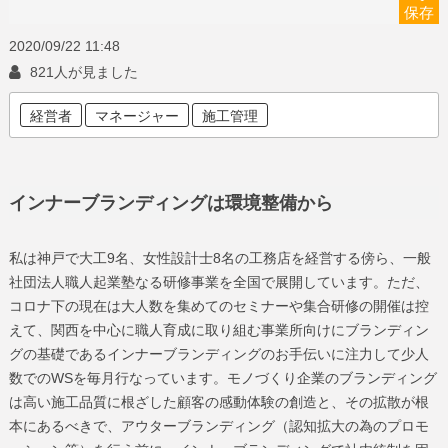
保存
2020/09/22
11:48
821人が見ました
経営者
マネージャー
施工管理
インナーブランディングは環境整備から
私は神戸で大工9名、女性設計士8名の工務店を経営する傍ら、一般
社団法人職人起業塾なる研修事業を全国で展開しています。ただ、
コロナ下の現在は大人数を集めてのセミナーや集合研修の開催は控
えて、関西を中心に職人育成に取り組む事業所向けにブランディン
グの基礎であるインナーブランディングのお手伝いに注力して少人
数でのWSを毎月行なっています。モノづくり企業のブランディング
は高い施工品質に根ざした顧客の感動体験の創造と、その拡散が根
本にあるべきで、アウターブランディング（認知拡大の為のプロモ