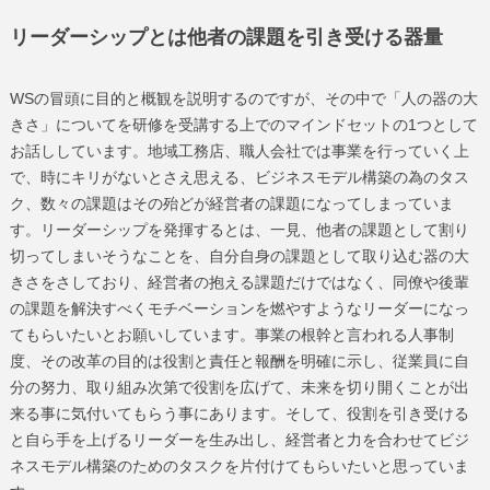
リーダーシップとは他者の課題を引き受ける器量
WSの冒頭に目的と概観を説明するのですが、その中で「人の器の大
きさ」についてを研修を受講する上でのマインドセットの1つとして
お話ししています。地域工務店、職人会社では事業を行っていく上
で、時にキリがないとさえ思える、ビジネスモデル構築の為のタス
ク、数々の課題はその殆どが経営者の課題になってしまっていま
す。リーダーシップを発揮するとは、一見、他者の課題として割り
切ってしまいそうなことを、自分自身の課題として取り込む器の大
きさをさしており、経営者の抱える課題だけではなく、同僚や後輩
の課題を解決すべくモチベーションを燃やすようなリーダーになっ
てもらいたいとお願いしています。事業の根幹と言われる人事制
度、その改革の目的は役割と責任と報酬を明確に示し、従業員に自
分の努力、取り組み次第で役割を広げて、未来を切り開くことが出
来る事に気付いてもらう事にあります。そして、役割を引き受ける
と自ら手を上げるリーダーを生み出し、経営者と力を合わせてビジ
ネスモデル構築のためのタスクを片付けてもらいたいと思っていま