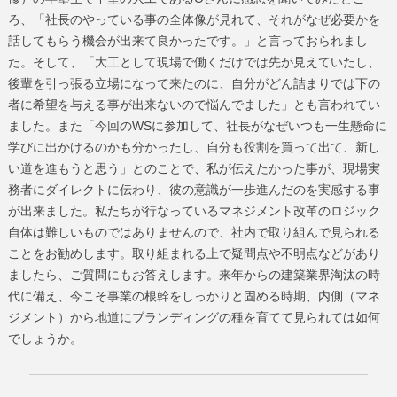
ろ、「社長のやっている事の全体像が見れて、それがなぜ必要かを
話してもらう機会が出来て良かったです。」と言っておられまし
た。そして、「大工として現場で働くだけでは先が見えていたし、
後輩を引っ張る立場になって来たのに、自分がどん詰まりでは下の
者に希望を与える事が出来ないので悩んでました」とも言われてい
ました。また「今回のWSに参加して、社長がなぜいつも一生懸命に
学びに出かけるのかも分かったし、自分も役割を買って出て、新し
い道を進もうと思う」とのことで、私が伝えたかった事が、現場実
務者にダイレクトに伝わり、彼の意識が一歩進んだのを実感する事
が出来ました。私たちが行なっているマネジメント改革のロジック
自体は難しいものではありませんので、社内で取り組んで見られる
ことをお勧めします。取り組まれる上で疑問点や不明点などがあり
ましたら、ご質問にもお答えします。来年からの建築業界淘汰の時
代に備え、今こそ事業の根幹をしっかりと固める時期、内側（マネ
ジメント）から地道にブランディングの種を育てて見られては如何
でしょうか。