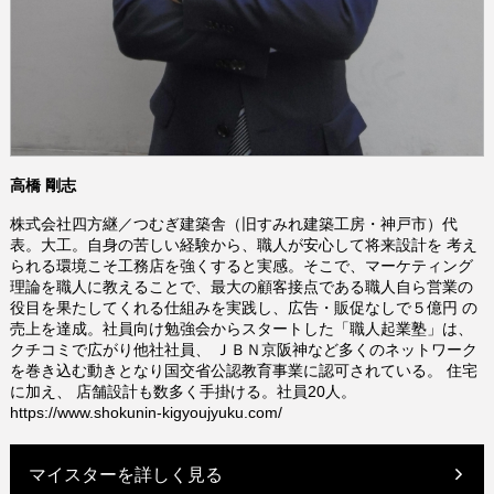
高橋 剛志
株式会社四方継／つむぎ建築舎（旧すみれ建築工房・神戸市）代
表。大工。自身の苦しい経験から、職人が安心して将来設計を 考え
られる環境こそ工務店を強くすると実感。そこで、マーケティング
理論を職人に教えることで、最大の顧客接点である職人自ら営業の
役目を果たしてくれる仕組みを実践し、広告・販促なしで５億円 の
売上を達成。社員向け勉強会からスタートした「職人起業塾」は、
クチコミで広がり他社社員、 ＪＢＮ京阪神など多くのネットワーク
を巻き込む動きとなり国交省公認教育事業に認可されている。 住宅
に加え、 店舗設計も数多く手掛ける。社員20人。
https://www.shokunin-kigyoujyuku.com/
マイスターを詳しく見る