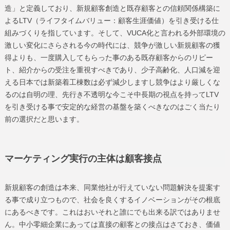
造」と定義しており、新規顧客創造と既存顧客との信頼関係構築に
よるLTV（ライフタイムバリュー：顧客生涯価値）を引き受ける仕
組みづくりを指しています。そして、VUCA化と言われる外部環境の
激しい変化にさらされる今の時代には、競争が激しい新規顧客の獲
得よりも、一度購入してもらった事のある既存顧客からのリピー
ト、紹介からの受注を重視すべきであり、少子高齢化、人口減を迎
える日本では新築着工棟数は必ず減少しますし競争はより厳しくな
るのは自明の理、先行き不透明な今こそ中長期の視点を持ってLTV
を引き受ける事で安定的な経営の基盤を築くべきなのはごく当たり
前の選択だと思います。
マーケティング実行の主体は顧客接点
新規顧客の創造は本来、同業他社が行えていない問題解決を提案す
る事で成り立つもので、社会を良くするイノベーションがその根底
にあるべきです。これはおいそれと誰にでも出来る訳ではありませ
ん。中小零細企業にあっては直接の顧客との接点はさておき、価値