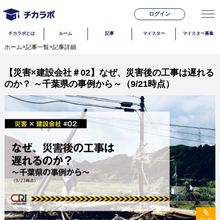
ログイン
チカラボとは
ルーム
記事
マイスター
マイスター募集
ホーム
>
記事一覧
>
記事詳細
【災害×建設会社＃02】なぜ、災害後の工事は遅れる
のか？ ～千葉県の事例から～（9/21時点）