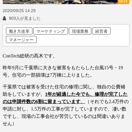
保存
2020/09/25
14:29
903人が見ました
働き方改革
マーケティング
現場業務
経営者
マネージャー
ConTech
総研の髙木です。
昨年
9
月に千葉県に大きな被害をもたらした台風
15
号・
19
号。住宅の一部損壊は
7
万棟に上りました。
千葉県では被害を受けた住宅の修理に関し、独自の公費補
助をしていますが、
1
年が経過した今でも、修理が完了した
のは申請件数の
6
割に留まっています
。
（それでも
2.4
万件の
申請に対し、
1.5
万件の工事が完了していますので、凄い数
ですし、現場の工事会社が苦労しているのは間違いありま
せん）