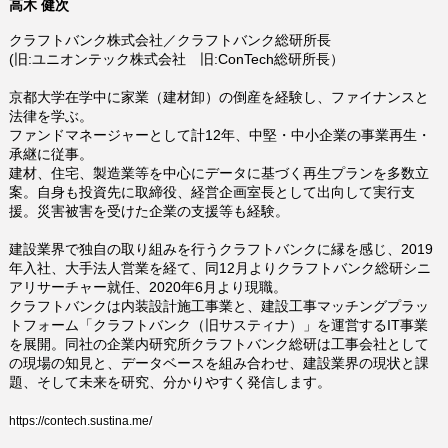
高木 健次
クラフトバンク株式会社／クラフトバンク総研所長
(旧:ユニオンテック株式会社 旧:
ConTech
総研所長）
京都大学在学中に家業（建材卸）の倒産を経験し、ファイナンスと
法律を学ぶ。
ファンドマネージャーとして計
12
年、中堅・中小企業の事業再生・
承継に従事。
建材、住宅、製造業等を中心にデータに基づく再生プランを多数立
案。自身も投資先に取締役、経営企画室長として出向して実行支
援。災害被害を受けた企業の支援等も経験。
建設業界で独自の取り組みを行うクラフトバンクに縁を感じ、2019
年入社、大手法人営業を経て、同12月よりクラフトバンク総研シニ
アリサーチャー就任、2020年6月より現職。
クラフトバンクは内装設計施工事業と、建設工事マッチングプラッ
トフォーム「クラフトバンク（旧サスティナ）」を運営するIT事業
を展開。同社の企業内研究所クラフトバンク総研は工事会社として
の現場の知見と、データベースを組み合わせ、建設業界の現状と課
題、そして未来を研究、分かりやすく発信します。
https://contech.sustina.me/