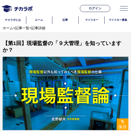
ログイン
チカラボとは
ルーム
記事
マイスター
マイスター募集
ホーム
>
記事一覧
>
記事詳細
【第1回】現場監督の「９大管理」を知っています
か？
保存