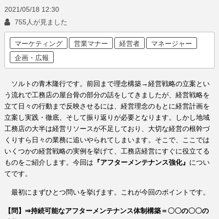
2021/05/18
12:30
755人が見ました
マーケティング
営業マナー
経営者
マネージャー
企画・広報
ソルトの青木隆行です。前回まで理念構築→経営戦略の立案とい
う流れで工務店の屋台骨の部分の話をしてきましたが、
経営戦略を
立て日々の行動まで反映させるには、経営理念のもとに経営計画を
立案し実践・徹底、そして振り返りが必要となります。しかし地域
工務店の大半は経営リソースが不足しており、大切な経営の根幹づ
くりすら日々の業務に追いやられてしまいます。そこで、ここでは
いくつかの経営戦略の実例を挙げて、工務店経営にすぐに役立てる
ものをご紹介します。今回は
『アフターメンテナンス強化』
につい
てです。
最初にまずひとつ問いを挙げます。これが今回のポイントです。
【問】
⇒
持続可能なアフターメンテナンス体制構築＝〇〇の〇〇の