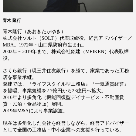
青木 隆行
青木隆行（あおきたかゆき）
株式会社ソルト（
SOLT.）
代表取締役。経営アドバイザー／
MBA。
1972
年・山口県防府市生まれ。
2002
年～
2019
年まで、株式会社銘建（MEIKEN）代表取締
役。
さくら銀行（現三井住友銀行）を経て、家業であった工務
店を事業承継。
銘建では、『ライフスタイル型工務店』『一気通貫経営』
を提唱。事業規模を
2.7
億円から
23
億円へ拡大。
2016
年より多角化（機能回復型デイサービス・不動産賃
貸・民泊・食品物販）展開。
2019
年
M&A
により事業譲渡。
現在は多角化した会社を経営しながら、経営アドバイザー
として全国の工務店・中小企業への支援を行っている。