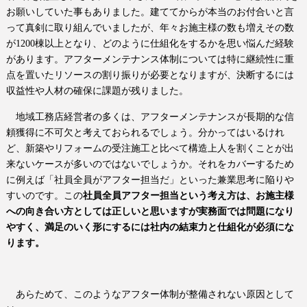
お願いしていた事もありました。建ててからが本当のお付合いと言
って真剣に取り組んでいましたが、年々お施主様の数も増えその数
が1200棟以上となり、どのように仕組化をするかを思い悩んだ経験
があります。
アフターメンテナンス体制については特に継続性に重
点を置いたリソースの割り振りが必要となりますが、決断するには
収益性や人材の確保に課題が残りました。
地域工務店経営者の多くは、アフターメンテナンスが長期的な信
頼獲得に不可欠と考えておられるでしょう。分かってはいるけれ
ど、新築やリフォームの受注施工と比べて構造上人を割くことが出
来ないケースが多いのではないでしょうか。それをカバーするため
に例えば「社員全員がアフター担当だ」といった兼業思考に陥りや
すいのです。この
社員全員アフター担当という考え方は、お施主様
への向き合い方としては正しいと思いますが実務面では問題になり
やすく、満足のいく形にするには社内の結束力と仕組化が必須にな
ります。
あらためて、このようなアフター体制が整備されない原因として