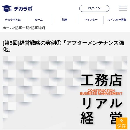
ログイン
チカラボとは
ルーム
記事
マイスター
マイスター募集
ホーム
>
記事一覧
>
記事詳細
[第5回]経営戦略の実例①「アフターメンテナンス強
化」
保存