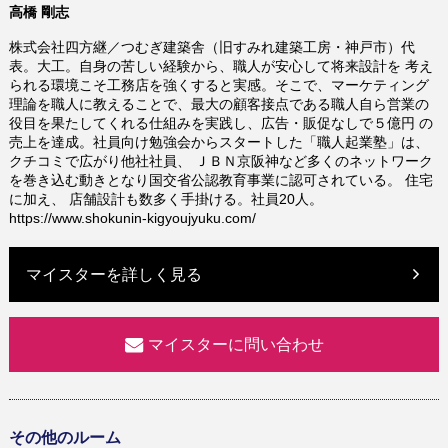
高橋 剛志
株式会社四方継／つむぎ建築舎（旧すみれ建築工房・神戸市）代
表。大工。自身の苦しい経験から、職人が安心して将来設計を 考え
られる環境こそ工務店を強くすると実感。そこで、マーケティング
理論を職人に教えることで、最大の顧客接点である職人自ら営業の
役目を果たしてくれる仕組みを実践し、広告・販促なしで５億円 の
売上を達成。社員向け勉強会からスタートした「職人起業塾」は、
クチコミで広がり他社社員、 ＪＢＮ京阪神など多くのネットワーク
を巻き込む動きとなり国交省公認教育事業に認可されている。 住宅
に加え、 店舗設計も数多く手掛ける。社員20人。
https://www.shokunin-kigyoujyuku.com/
マイスターを詳しく見る
マイスターに問い合わせ
その他のルーム