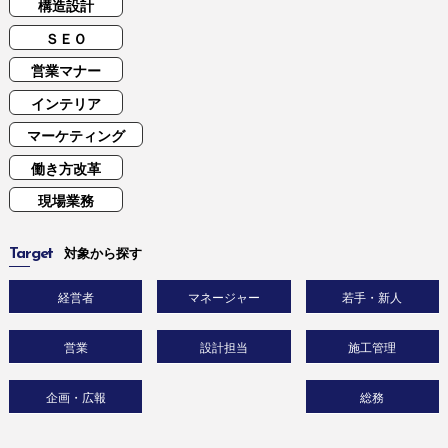
構造設計
ＳＥＯ
営業マナー
インテリア
マーケティング
働き方改革
現場業務
Target
対象から探す
経営者
マネージャー
若手・新人
営業
設計担当
施工管理
企画・広報
総務