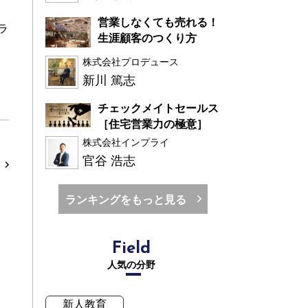
営業しなくても売れる！
ラ
生涯顧客のつくり方
株式会社プロデュース
新川 篤志
チェックメイトセールス
［住宅営業力の極意］
株式会社インプライ
官谷 浩志
ランキングをもっと見る
Field
人気の分野
新人教育