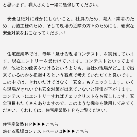
と思います。職人さんも一緒に勉強してください。
安全は絶対に疎かにしないこと。社員のため、職人・業者のた
め、お施主様のため、そして現場の近隣の方々のためにも、確実な
安全対策をおこなってください！
住宅産業塾では、毎年「魅せる現場コンテスト」を実施していま
す。現在エントリーを受付けています。コンテストといってます
が、他社との優劣をつけるというよりも、自社の現場がどこまで出
来ているのかを把握するという観点で考えていただくと良いです。
この中では、きれいだけではなく「安全」もチェックします。いく
ら現場がきれいでも安全対策が出来ていないと評価が下がります。
コンテストにエントリーすればチェックリストをお渡しします。安
全項目もたくさんありますので、このような機会を活用してみてく
ださい。くわしくは、住宅産業塾ＨＰをご覧ください。
住宅産業塾ＨＰ▶︎
▶︎
▶︎
こちら
魅せる現場コンテストページは
▶︎
▶︎
▶︎
こちら