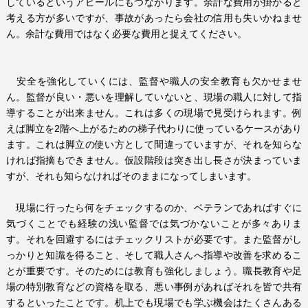
しているというアピールにもつながります。余計な費用が掛かると
考える方が多いですが、事故があったら会社の信用も失いかねませ
ん。余計な費用ではなく必要な費用と捉えてください。
安全を強化していくには、監督や職人の安全教育も欠かせませ
ん。監督が良い・悪いを理解していないと、現場の職人に対して指
導することが出来ません。これは多くの現場で見受けられます。例
えば脚立を
2
階へ上がるための梯子代わりに使っているケースがあり
ます。これは脚立の使い方として間違っていますが、それを知らな
ければ指摘もできません。仮設階段は突き出し長さが決まっていま
すが、それも知らなければそのままになってしまいます。
現場に行ったら何をチェックするのか、ベテランであればすぐに
気づくことでも経験の浅い監督では気づかないことが多々ありま
す。それを回避するにはチェックリストが必要です。また監督がし
っかりと知識を得ること、そして職人さんへ指導や改善を求めるこ
とが重要です。そのためには教育も強化しましょう。職長教育や足
場の特別教育などの資格を取る、悪い事例があればそれを皆で共有
するといったことです。机上でも現場でも学ぶ機会はたくさんある